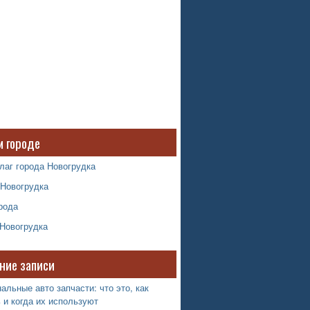
м городе
лаг города Новогрудка
 Новогрудка
рода
 Новогрудка
ние записи
альные авто запчасти: что это, как
 и когда их используют