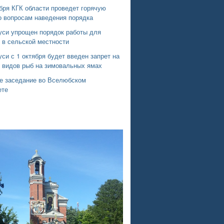
бря КГК области проведет горячую
о вопросам наведения порядка
уси упрощен порядок работы для
 в сельской местности
си с 1 октября будет введен запрет на
х видов рыб на зимовальных ямах
е заседание во Вселюбском
ете