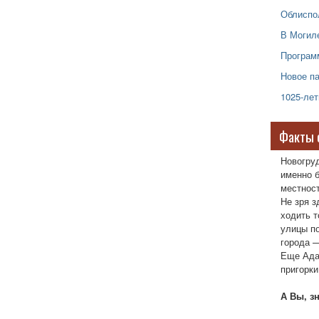
Облиспол
В Могил
Програм
Новое па
1025-ле
Факты 
Новогру
именно б
местност
Не зря з
ходить т
улицы п
города —
Еще Ада
пригорки
А Вы, з