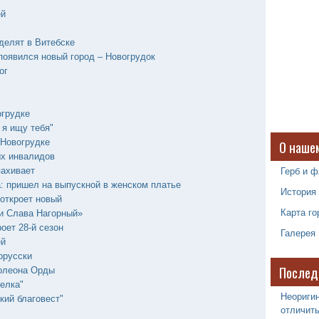
ей
делят в Витебске
появился новый город – Новогрудок
ог
огрудке
 я ищу тебя"
 Новогрудке
О наше
ых инвалидов
Герб и ф
пахивает
: пришел на выпускной в женском платье
История
откроет новый
Карта го
и Слава Нагорный»
оет 28-й сезон
Галерея
ей
орусски
Послед
полеона Орды
елка"
Неоригин
кий благовест"
отличить