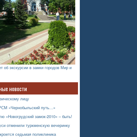
т об экскурсии в замки городов Мир и
ные новости
зическому лицу
РСМ «Чернобыльский путь…»
ю «Новогрудский замок-2010» – быть!
уси отменили туркменскую вечеринку
ткроется седьмая поликлиника