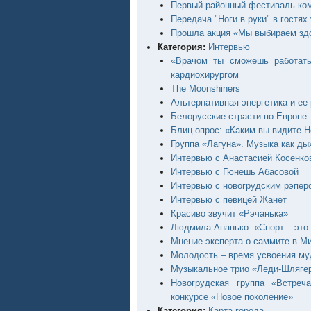
Первый районный фестиваль ко
Передача "Ноги в руки" в гостях
Прошла акция «Мы выбираем зд
Категория:
Интервью
«Врачом ты сможешь работать
кардиохирургом
The Moonshiners
Альтернативная энергетика и ее
Белорусские страсти по Европе
Блиц-опрос: «Каким вы видите Н
Группа «Лагуна». Музыка как ды
Интервью с Анастасией Косенко
Интервью с Гюнешь Абасовой
Интервью с новогрудским рэпер
Интервью с певицей Жанет
Красиво звучит «Рэчанька»
Людмила Ананько: «Спорт – это 
Мнение эксперта о саммите в М
Молодость – время усвоения му
Музыкальное трио «Леди-Шляге
Новогрудская группа «Встреч
конкурсе «Новое поколение»
Категория:
Карта города