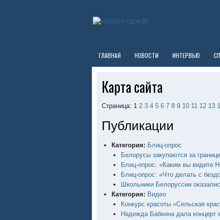
ГЛАВНАЯ
НОВОСТИ
ИНТЕРВЬЮ
С
Карта сайта
Страница: 1
2
3
4
5
6
7
8
9
10
11
12
13
Публикации
Категория:
Блиц-опрос
Белорусы закупаются за границ
Блиц-опрос: «Каким вы видите Н
Блиц-опрос: «Что делать с без
Школьники Белоруссии оказали
Категория:
Видео
Конкурс красоты «Сельская крас
Надежда Бабкина дала концерт 