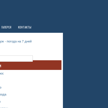
ГАЛЕРЕЯ
КОНТАКТЫ
ок - погода на 7 дней
и
рос
ю
рода
а