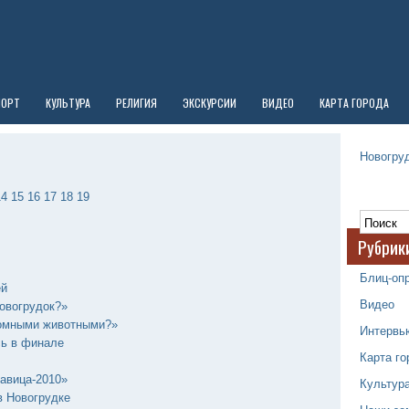
ПОРТ
КУЛЬТУРА
РЕЛИГИЯ
ЭКСКУРСИИ
ВИДЕО
КАРТА ГОРОДА
Новогруд
14
15
16
17
18
19
Рубрик
Блиц-оп
ей
Видео
овогрудок?»
домными животными?»
Интервь
сь в финале
Карта го
авица-2010»
Культур
в Новогрудке