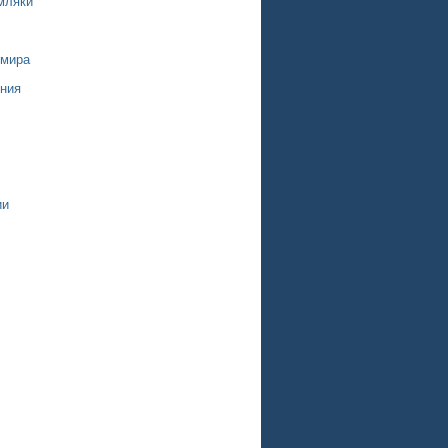
мляки
 мира
ния
ии