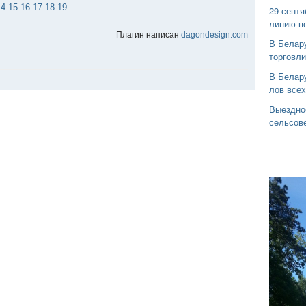
14
15
16
17
18
19
29 сентя
линию п
Плагин написан
dagondesign.com
В Белар
торговли
В Белару
лов все
Выездно
сельсов