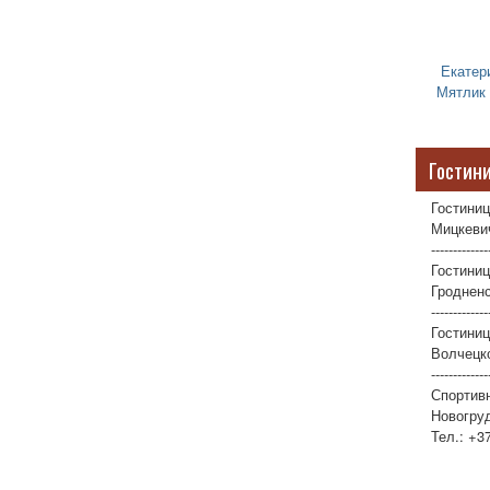
Екатер
Мятлик
Гостин
Гостиниц
Мицкевич
-------------
Гостиниц
Гродненс
-------------
Гостини
Волчецко
-------------
Спортив
Новогруд
Тел.: +3