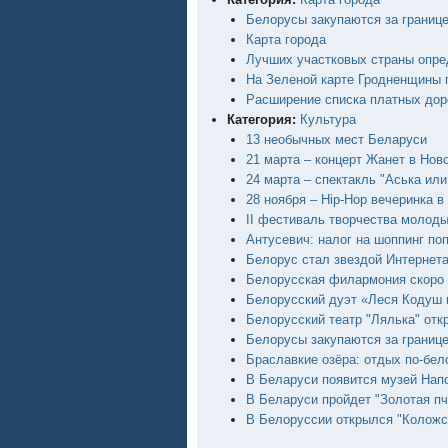
Белорусы закупаются за границ
Карта города
Лучших участковых страны опре
На Зеленой карте Гродненщины 
Расширение списка платных дор
Категория:
Культура
13 необычных мест Беларуси
21 марта – концерт Жанет в Нов
24 марта – спектакль "Аська или
28 ноября – Hip-Hop вечеринка в
II фестиваль творчества молод
Антусевич: налог на шоппинг по
Белорус стал звездой Интернета
Белорусская филармония скоро 
Белорусский дуэт «Леся Кодуш 
Белорусский театр "Лялька" откр
Белорусы закупаются за границ
Браславкие озёра: отдых по-бел
В Беларуси появится музей На
В Беларуси пройдет "Золотая пч
В Белоруссии открылся "Коложс