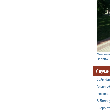
Фотоотче
Несвиж
Случай
Займ фи
Акция Б
Фестивал
В Белар
Скоро о