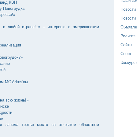
Наши зе
манд КВН
 у Новогрудка
Новости
оровье!»
Новости
Объявле
 в любой стране!..» – интервью с американским
Религия
Сайты
 реализация
Спорт
овогрудок?»
Экскурс
хание
вой
ом MC Arkos'ом
на всю жизнь!»
инске
дрости
р»
а» заняла третье место на открытом областном