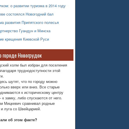
ком: о развитии туризма в 2014 году
еве состоялся Новогодний бал
ма развития Припятского полесья
ртнерство Гуандун и Минска
тие крещения Киевской Руси
о городе Новогрудок
дский холм был избран для поселения
лагодаря труднодоступности этой
и.
десь шутят, что по городу можно
олько вверх или вниз. Все старые
однимаются к историческому центру
 к замку, либо спускаются от него.
м Мицкевич сравнивал родные
 и луга со Швейцарией.
нали об этом факте?