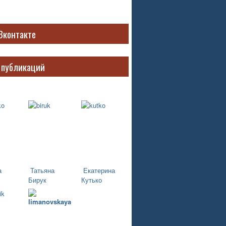
Вконтакте
 публикаций
а
Татьяна
Екатерина
Бирук
Кутько