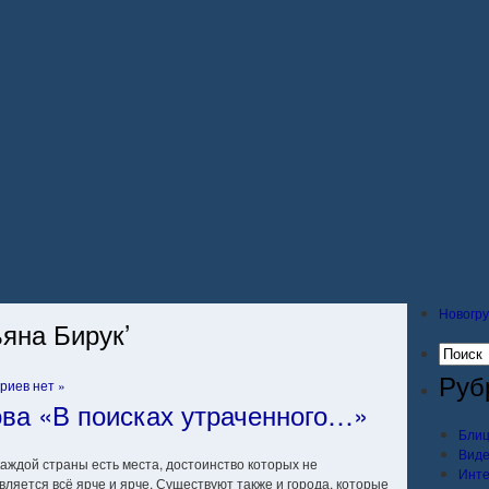
Новогру
ьяна Бирук’
Руб
риев нет »
ва «В поисках утраченного…»
Блиц
Вид
каждой страны есть места, достоинство которых не
Инт
ляется всё ярче и ярче. Существуют также и города, которые