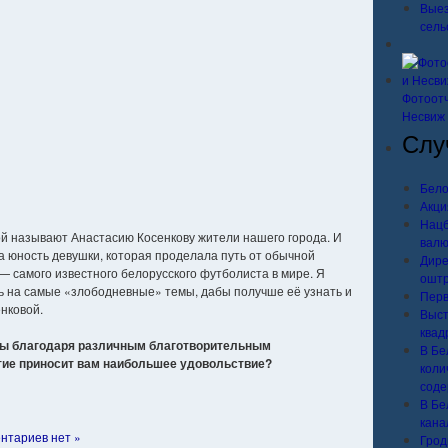
Выез
сель
Фотоотч
Несвиж
Слу
Бело
Акци
Нацб
й называют Анастасию Косенкову жители нашего города. И
валю
а юность девушки, которая проделала путь от обычной
Дире
— самого известного белорусского футболиста в мире. Я
ошт
ь на самые «злободневные» темы, дабы получше её узнать и
Перв
нковой.
Выст
квад
ны благодаря различным благотворительным
В Бе
ятие приносит вам наибольшее удовольствие?
коли
соде
В Бе
кана
нтариев нет »
Грод