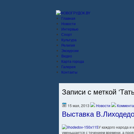
Главная
Новости
Интервью
Спорт
Культура
Религия
Экскурсии
Видео
Карта города
Галерея
Контакты
Записи с меткой ‘Тат
15 мая, 2013
Новости
Коммента
Выставка В.Лиходедо
У каждого народа и 
уменьшается с течением времени, а прояв