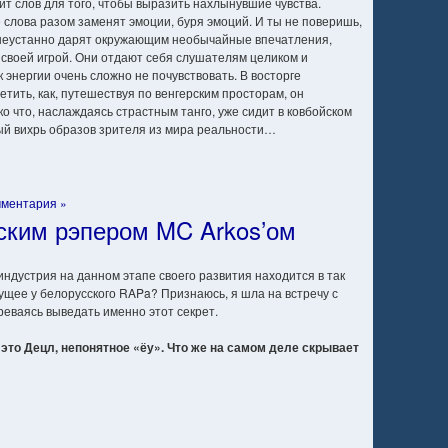
тит слов для того, чтобы выразить нахлынувшие чувства.
 слова разом заменят эмоции, буря эмоций. И ты не поверишь,
е неустанно дарят окружающим необычайные впечатления,
 своей игрой. Они отдают себя слушателям целиком и
 энергии очень сложно не почувствовать. В восторге
тить, как, путешествуя по венгерским просторам, он
ко что, наслаждаясь страстным танго, уже сидит в ковбойском
ый вихрь образов зрителя из мира реальности…
мментария »
ским рэпером MC Arkos’ом
индустрия на данном этапе своего развития находится в так
ущее у белорусского RAPa? Признаюсь, я шла на встречу с
реваясь выведать именно этот секрет.
это Децл, непонятное «ёу». Что же на самом деле скрывает