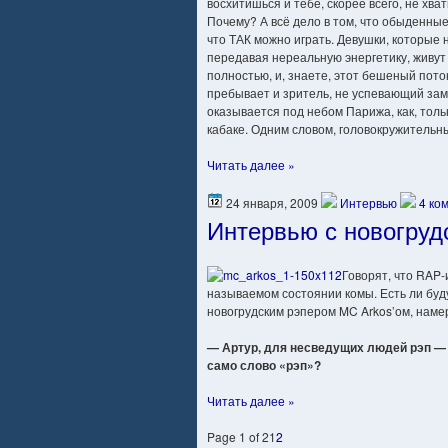
восхитишься и тебе, скорее всего, не хва
Почему? А всё дело в том, что обыденные
что ТАК можно играть. Девушки, которы
передавая нереальную энергетику, живут
полностью, и, знаете, этот бешеный поток
пребывает и зритель, не успевающий заме
оказывается под небом Парижа, как, толь
кабаке. Одним словом, головокружительн
Читать далее »
24 января, 2009
Интервью
4 ко
Интервью с новогруд
Говорят, что RAP-
называемом состоянии комы. Есть ли буд
новогрудским рэпером MC Arkos’ом, наме
— Артур, для несведущих людей рэп — 
само слово «рэп»?
Читать далее »
Page 1 of 2
1
2