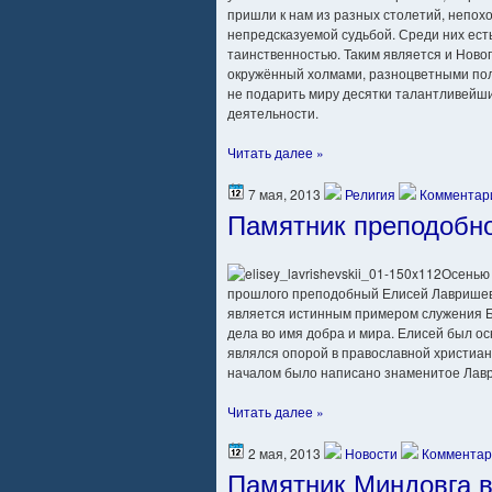
пришли к нам из разных столетий, непо
непредсказуемой судьбой. Среди них ест
таинственностью. Таким является и Новог
окружённый холмами, разноцветными пол
не подарить миру десятки талантливейш
деятельности.
Читать далее »
7 мая, 2013
Религия
Комментари
Памятник преподобн
Осенью 
прошлого преподобный Елисей Лавришевс
является истинным примером служения Б
дела во имя добра и мира. Елисей был о
являлся опорой в православной христиани
началом было написано знаменитое Лавр
Читать далее »
2 мая, 2013
Новости
Комментар
Памятник Миндовга в