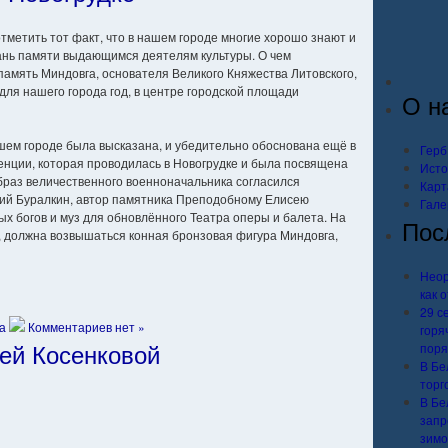
тметить тот факт, что в нашем городе многие хорошо знают и
ань памяти выдающимся деятелям культуры. О чем
память Миндовга, основателя Великого Княжества Литовского,
для нашего города год, в центре городской площади
О н
шем городе была высказана, и убедительно обоснована ещё в
Герб
нции, которая проводилась в Новогрудке и была посвящена
Исто
браз величественного военноначальника согласился
Карт
дий Буралкин, автор памятника Преподобному Елисею
Гале
х богов и муз для обновлённого Театра оперы и балета. На
Пос
, должна возвышаться конная бронзовая фигура Миндовга,
Неор
как 
29 с
а
Комментариев нет »
горя
ей Косенковой
поря
В Бе
торг
В Бе
запр
зимо