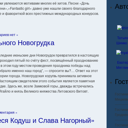
ки увлекаются мотивами многих её хитов. Песни «Дочь
Авт
ни»,»Fantastic girl» давно уже нашли своего благодарного
е и фавориткой всех престижных международных конкурсов.
риев нет »
Татья
ного Новогрудка
Шимко
следние июньские дни Новогрудок превратился в настоящую
 проходил пятый по счёту фест, посвящённый празднованию
Екате
 в этом году местом проведения праздника победы над
Мятли
ыбрало именно наш город”, — спросите вы?… Ответ на этот
тории города. Новогрудская хоругвь принимала активное
Гос
 Настоящим свидетелем этого события является памятная
удке. Здесь же, возле Замковой горы, дважды встречались
гайло и князь Великого княжества Литовского Витовт.
Гостини
Мицкеви
-----------
Гостини
ментария »
Гроднен
еся Кодуш и Слава Нагорный»
-----------
Гостини