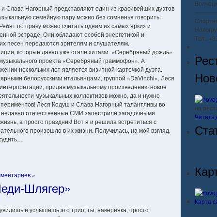
Волчецко
 и Слава Нагорный представляют один из красивейших дуэтов
-----------
узыкальную семейную пару можно без сомненья говорить:
Спорти
 Ребят по праву можно считать одним из самых ярких и
Новогру
енной эстраде. Они обладают особой энергетикой и
Тел.: +
 их песен передаются зрителям и слушателям.
зиции, которые давно уже стали хитами. «Серебряный дождь»
Рес
 музыкального проекта «Серебряный граммофон». А
жении нескольких лет является визитной карточкой дуэта.
Нов
улярными белорусскими итальянцами, группой «DaVinchi», Леся
й интерпретации, придав музыкальному произведению новое
деятельности музыкальных коллективов можно, да и нужно
кспериментов! Леся Кодуш и Слава Нагорный талантливы во
на рес
сем недавно отечественные СМИ запестрили загадочными
Читать 
 жизнь, а просто праздник! Вот я и решила встретиться с
Ста
нательного произошло в их жизни. Получилась, на мой взгляд,
 судить…
Кар
мментариев »
Леди-Шлягер»
Карта с
 увидишь и услышишь это трио, ты, наверняка, просто