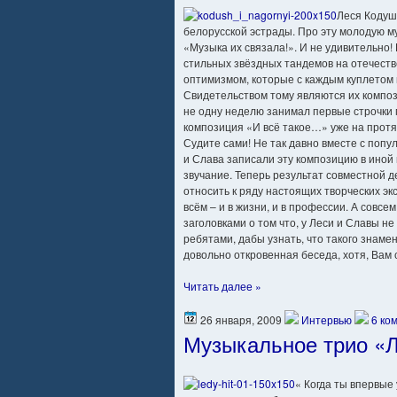
Леся Кодуш
белорусской эстрады. Про эту молодую м
«Музыка их связала!». И не удивительно!
стильных звёздных тандемов на отечеств
оптимизмом, которые с каждым куплетом
Свидетельством тому являются их компо
не одну неделю занимал первые строчки
композиция «И всё такое…» уже на протя
Судите сами! Не так давно вместе с поп
и Слава записали эту композицию в ино
звучание. Теперь результат совместной 
относить к ряду настоящих творческих э
всём – и в жизни, и в профессии. А сов
заголовками о том что, у Леси и Славы не
ребятами, дабы узнать, что такого знаме
довольно откровенная беседа, хотя, Вам
Читать далее »
26 января, 2009
Интервью
6 ко
Музыкальное трио «
« Когда ты впервые