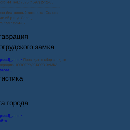
го, 44 Тел.: +375 (1597) 2-12-65
----------------------------------------------------
вно-биатлонный комплекс «Селец»
дский р-н, д. Селец
375 1597 2-94-67
таврация
огрудского замка
Проводится сбор средств
таврацию НОВОГРУДСКОГО ЗАМКА
далее...
тистика
та города
айта