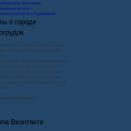
убликанского фестиваля
ональных культур
шенко встретился с Раджапаксой
ты о городе
огрудок
дский холм был избран для поселения
благодаря труднодоступности этой
ти.
здесь шутят, что по городу можно ходить
вверх или вниз. Все старые улицы
ются к историческому центру города —
, либо спускаются от него. Еще Адам
ч сравнивал родные пригорки и луга со
рией.
нали об этом факте?
ппа Вконтакте