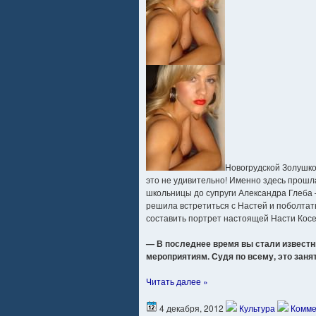
Новогрудской Золушко
это не удивительно! Именно здесь прошл
школьницы до супруги Александра Глеба 
решила встретиться с Настей и поболтат
составить портрет настоящей Насти Косе
— В последнее время вы стали извест
мероприятиям. Судя по всему, это зан
Читать далее »
4 декабря, 2012
Культура
Комме