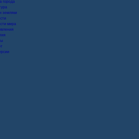
а города
тура
 земляки
сти
сти мира
явления
гия
ты
рт
урсии