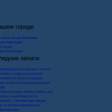
ашем городе
 и флаг города Новогрудка
рия Новогрудка
а города
рея Новогрудка
ледние записи
игинальные авто запчасти: что это,
отличить и когда их используют
ентября КГК области проведет
чую линию по вопросам наведения
дка
ларуси упрощен порядок работы для
овли в сельской местности
ларуси с 1 октября будет введен
ет на лов всех видов рыб на
вальных ямах