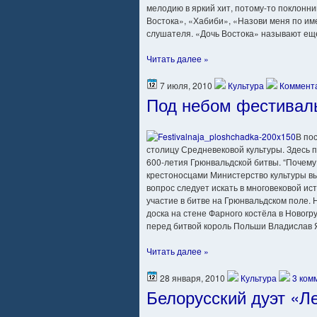
мелодию в яркий хит, потому-то поклонни
Востока», «Хабиби», «Назови меня по име
слушателя. «Дочь Востока» называют ещ
Читать далее »
7 июля, 2010
Культура
Коммента
Под небом фестиваль
В по
столицу Средневековой культуры. Здесь
600-летия Грюнвальдской битвы. “Почему
крестоносцами Министерство культуры в
вопрос следует искать в многовековой ис
участие в битве на Грюнвальдском поле.
доска на стене Фарного костёла в Новогр
перед битвой король Польши Владислав Я
Читать далее »
28 января, 2010
Культура
3 ком
Белорусский дуэт «Л