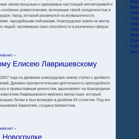
Карт
хожие своим прошлым и одинаковые настоящей неповторимой и
Куль
ь особенно романтические, волнующие своей загадочностью и
Наши
рудок, город, который раскинулся на возвышенности,
Ново
ями, чародейными пейзажами. Новогрудская земля не могла
Ново
их людей, проявивших свои способности в различных сферах
Объ
Рели
Сай
Спо
Экск
ев нет »
ому Елисею Лавришевскому
2007 года на древнюю новогрудскую землю ступил с далёкого
кий. Духовно-просветительская деятельность преподобного
огу и православным ценностям, вдохновляет на благородные
снователем Лавришевского мужского монастыря, который
зации Литвы и был возведён в далёком XII столетии. Под его
ишевское Евангелие, создана библиотека.
иев нет »
 Новогрудке