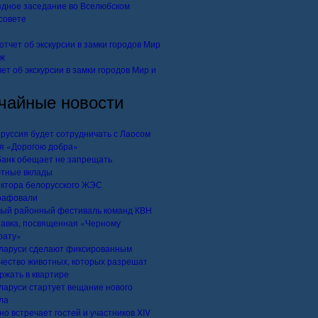
дное заседание во Вселюбском
совете
ет об экскурсии в замки городов Мир и
чайные новости
руссия будет сотрудничать с Лаосом
я «Дорогою добра»
анк обещает не запрещать
тные вклады
ктора белорусского ЖЭС
рафовали
ый районный фестиваль команд КВН
авка, посвященная «Черному
рату»
ларуси сделают фиксированным
чество животных, которых разрешат
ржать в квартире
ларуси стартует вещание нового
ла
но встречает гостей и участников XIV