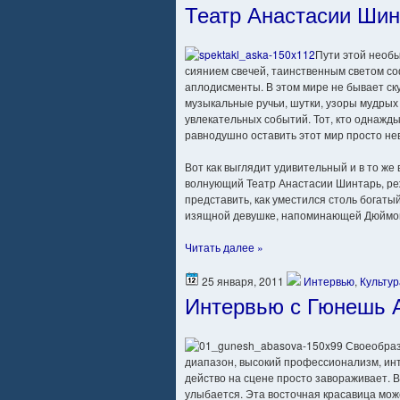
Театр Анастасии Шин
Пути этой необ
сиянием свечей, таинственным светом соф
аплодисменты. В этом мире не бывает ску
музыкальные ручьи, шутки, узоры мудрых
увлекательных событий. Тот, кто однажды
равнодушно оставить этот мир просто не
Вот как выглядит удивительный и в то ж
волнующий Театр Анастасии Шинтарь, ре
представить, как уместился столь богаты
изящной девушке, напоминающей Дюймов
Читать далее »
25 января, 2011
Интервью
,
Культур
Интервью с Гюнешь 
Своеобраз
диапазон, высокий профессионализм, ин
действо на сцене просто завораживает. В
улыбается. Эта восточная красавица мож