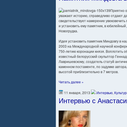
Приятно о
уважают историю, справедливо отдают д
свидетельствует намерение увековечить 
и установить ему памятник, в юбилейный 
Новогрудка.
Идея установить памятник Миндовгу в на
2003 на Международной научной конфере
750-летию коронации князя. Воплотить о
известный белорусский скульптор Генна
Лавришевскому, создатель статуй античны
каменном постаменте, по задумке автора
высотой приблизительно в 7 метров.
Читать далее »
11 января, 2013
Интервью
,
Культур
Интервью с Анастаси