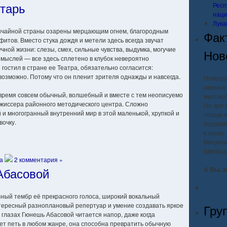
тарь
Респ
наци
Лука
ычайной страны озарены мерцающим огнем, благородным
Фак
итов. Вместо стука дождя и метели здесь всегда звучат
чной жизни: слезы, смех, сильные чувства, выдумка, могучие
Нов
 мыслей — все здесь сплетено в клубок невероятно
 гостил в стране ее Театра, обязательно согласится:
возможно. Потому что он пленит зрителя однажды и навсегда.
Новогру
именно 
е время совсем обычный, волшебный и вместе с тем неописуемо
местнос
жиссера районного методического центра. Сложно
Не зря 
й и многогранный внутренний мир в этой маленькой, хрупкой и
только 
очку.
поднима
к замку
Мицкеви
Швейца
а
2 комментария »
Абасовой
А Вы, з
ный тембр её прекрасного голоса, широкий вокальный
тересный разноплановый репертуар и умение создавать яркое
Гру
 глазах Гюнешь Абасовой читается напор, даже когда
ет петь в любом жанре, она способна превратить обычную