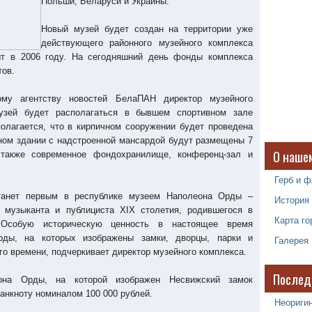
Польши, Беларуси и Украины.
Новый музей будет создан на территории уже
действующего районного музейного комплекса
т в 2006 году. На сегодняшний день фонды комплекса
тов.
ому агентству новостей БелаПАН директор музейного
узей будет располагаться в бывшем спортивном зале
олагается, что в кирпичном сооружении будет проведена
нном здании с надстроенной мансардой будут размещены 7
О наше
 также современное фондохранилище, конференц-зал и
Герб и ф
станет первым в республике музеем Наполеона Орды –
История
, музыканта и публициста XIX столетия, родившегося в
Карта го
 Особую историческую ценность в настоящее время
рды, на которых изображены замки, дворцы, парки и
Галерея
о времени, подчеркивает директор музейного комплекса.
Послед
она Орды, на которой изображен Несвижский замок
анкноту номиналом 100 000 рублей.
Неоригин