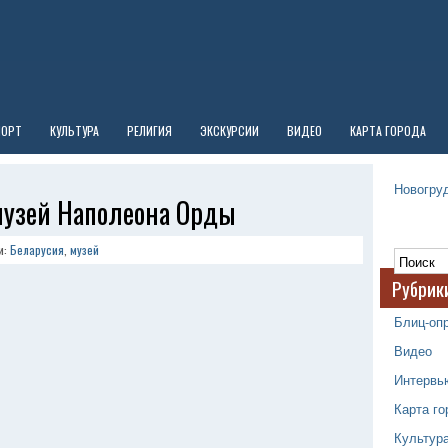
ПОРТ
КУЛЬТУРА
РЕЛИГИЯ
ЭКСКУРСИИ
ВИДЕО
КАРТА ГОРОДА
Новогруд
музей Наполеона Орды
и:
Беларусия
,
музей
Рубрик
Блиц-оп
Видео
Интервь
Карта го
Культур