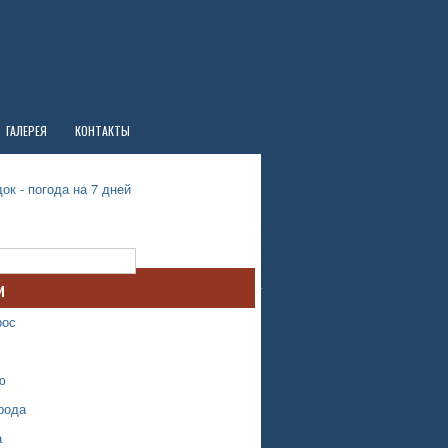
ГАЛЕРЕЯ
КОНТАКТЫ
ок - погода на 7 дней
и
рос
ю
рода
а