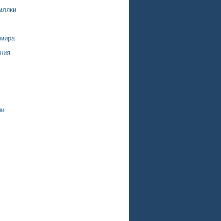
мляки
 мира
ния
ии