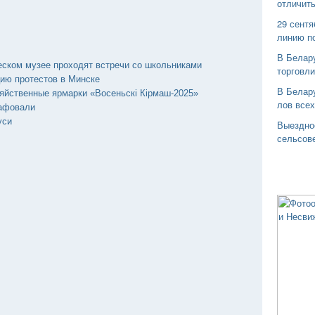
отличить
29 сентя
линию п
В Белар
еском музее проходят встречи со школьниками
торговли
цию протестов в Минске
В Белару
яйственные ярмарки «Восеньскi Кiрмаш-2025»
лов все
афовали
уси
Выездно
сельсов