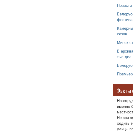
Новости 
Белорус
фестива
Камерны
сезон
Минск ст
В архива
тыс дел
Белорус
Премьер
Факты 
Новогру
именно б
местност
Не зря з
ходить т
улицы п