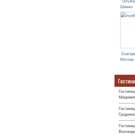
Татьян
Шимко
Екатер
Мятлик
Гостин
Гостиниц
Мицкевич
-------------
Гостиниц
Гродненс
-------------
Гостини
Волчецко