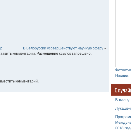
ер
В Белоруссии усовершенствуют научную сферу
»
оставить комментарий. Размещение ссылок запрещено.
Фотоотче
Несвиж
азместить комментарий.
Случай
В плену
Лукашен
Програм
Междуна
2013 год