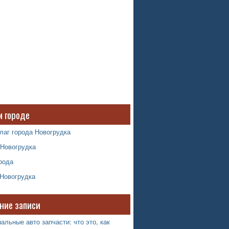
м городе
лаг города Новогрудка
 Новогрудка
рода
 Новогрудка
ние записи
альные авто запчасти: что это, как