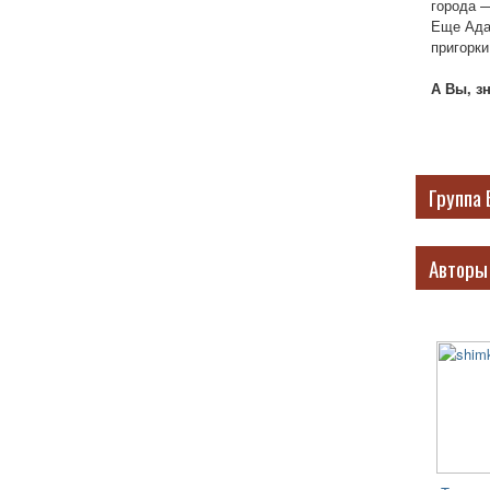
города —
Еще Ада
пригорки
А Вы, з
Группа 
Авторы