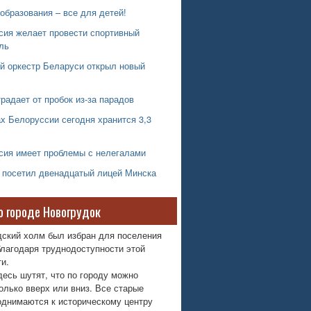
образования – все для детей!
сия желает провести спортивный
ль
й оркестр Беларуси открыл новый
радает от пробок из-за парадов
х Белоруссии сегодня хранится 3,3
сия имеет проблемы с нелегалами
 посетил двенадцатый лицей Минска
о городе Новогрудок
дский холм был избран для поселения
лагодаря труднодоступности этой
и.
десь шутят, что по городу можно
олько вверх или вниз. Все старые
однимаются к историческому центру