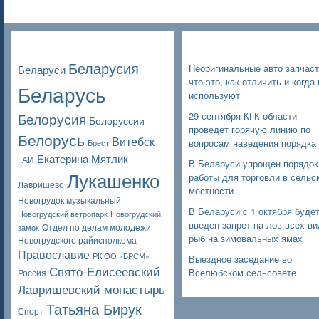
Poppular Tags
Недавние записи
Беларусия
Неоригинальные авто запчаст
Беларуси
что это, как отличить и когда 
Беларусь
используют
Белорусия
29 сентября КГК области
Белоруссии
проведет горячую линию по
Белорусь
Витебск
вопросам наведения порядка
Брест
Екатерина Мятлик
ГАИ
В Беларуси упрощен порядок
Лукашенко
работы для торговли в сельс
Лавришево
местности
Новогрудок музыкальный
В Беларуси с 1 октября буде
Новогрудский ветропарк
Новогрудский
введен запрет на лов всех в
Отдел по делам молодежи
замок
рыб на зимовальных ямах
Новогрудского райисполкома
Православие
РК ОО «БРСМ»
Выездное заседание во
Свято-Елисеевский
Вселюбском сельсовете
Россия
Лавришевский монастырь
Татьяна Бирук
Спорт