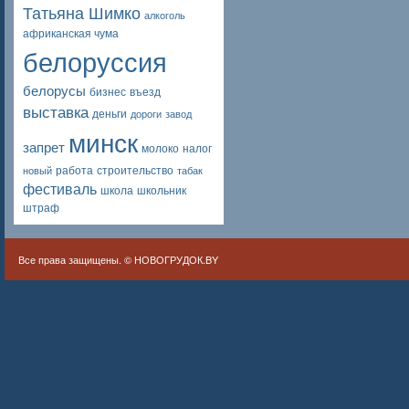
Татьяна Шимко
алкоголь
африканская чума
белоруссия
белорусы
бизнес
въезд
выставка
деньги
дороги
завод
минск
запрет
молоко
налог
работа
строительство
новый
табак
фестиваль
школа
школьник
штраф
Все права защищены. ©
НОВОГРУДОК.BY