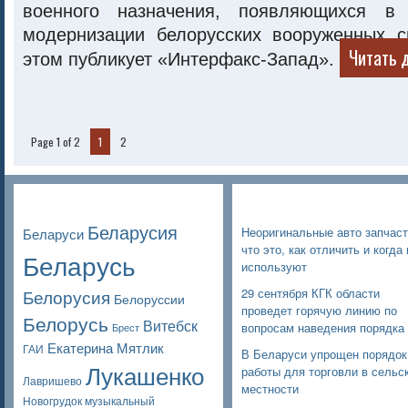
военного назначения, появляющихся в
модернизации белорусских вооруженных 
Читать 
этом публикует «Интерфакс-Запад».
Page 1 of 2
1
2
Poppular Tags
Недавние записи
Беларусия
Неоригинальные авто запчаст
Беларуси
что это, как отличить и когда 
Беларусь
используют
Белорусия
29 сентября КГК области
Белоруссии
проведет горячую линию по
Белорусь
Витебск
вопросам наведения порядка
Брест
Екатерина Мятлик
ГАИ
В Беларуси упрощен порядок
Лукашенко
работы для торговли в сельс
Лавришево
местности
Новогрудок музыкальный