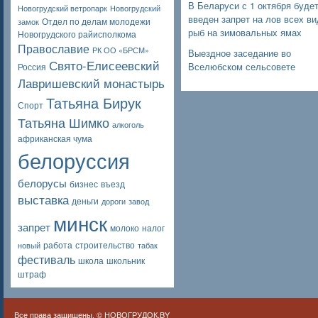
В Беларуси с 1 октября буде
Новогрудский ветропарк
Новогрудский
введен запрет на лов всех в
Отдел по делам молодежи
замок
рыб на зимовальных ямах
Новогрудского райисполкома
Православие
РК ОО «БРСМ»
Выездное заседание во
Свято-Елисеевский
Вселюбском сельсовете
Россия
Лавришевский монастырь
Татьяна Бирук
Спорт
Татьяна Шимко
алкоголь
африканская чума
белоруссия
белорусы
бизнес
въезд
выставка
деньги
дороги
завод
минск
запрет
молоко
налог
работа
строительство
новый
табак
фестиваль
школа
школьник
штраф
Все права защищены. ©
НОВОГРУДОК.BY