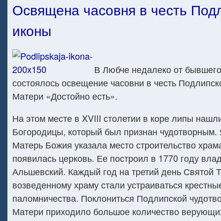
Освящена часовня в честь Под
Освяще
часовня
иконы
в
честь
Подлип
иконы
В Любче недалеко от бывшег
состоялось освещение часовни в честь Подлипск
Матери «Достойно есть».
На этом месте в XVIII столетии в коре липы наш
Богородицы, который был признан чудотворным.
Матерь Божия указала место строительство храма
появилась церковь. Ее построил в 1770 году вла
Альшевский. Каждый год на третий день Святой 
возведенному храму стали устраиваться крестны
паломничества. Поклониться Подлипской чудотв
Матери приходило большое количество верующи