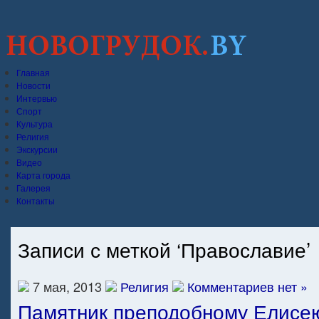
Главная
Новости
Интервью
Спорт
Культура
Религия
Экскурсии
Видео
Карта города
Галерея
Контакты
Записи с меткой ‘Православие’
7 мая, 2013
Религия
Комментариев нет »
Памятник преподобному Елисе