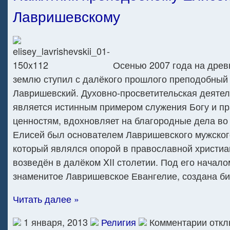
Лавришевскому
Осенью 2007 года на дре
землю ступил с далёкого прошлого преподобный
Лавришевский. Духовно-просветительская деятел
является истинным примером служения Богу и п
ценностям, вдохновляет на благородные дела во 
Елисей был основателем Лавришевского мужског
который являлся опорой в православной христиа
возведён в далёком XII столетии. Под его начал
знаменитое Лавришевское Евангелие, создана би
Читать далее »
к
1 января, 2013
Религия
Комментарии
откл
записи