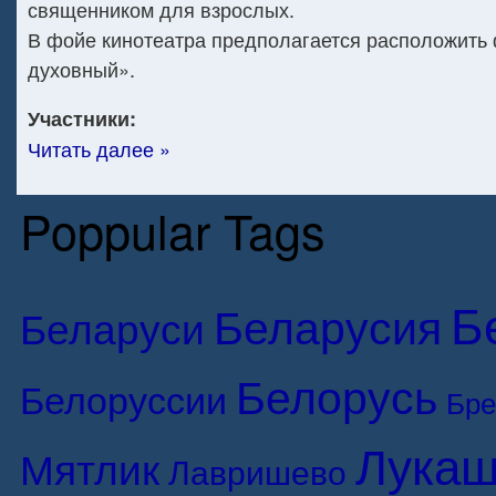
священником для взрослых.
В фойе кинотеатра предполагается расположить
духовный».
Участники:
Читать далее »
Poppular Tags
Б
Беларусия
Беларуси
Белорусь
Белоруссии
Бре
Лукаш
Мятлик
Лавришево