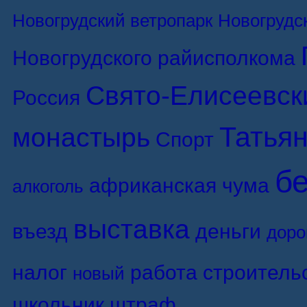
Новогрудский ветропарк
Новогрудс
Новогрудского райисполкома
Свято-Елисеевск
Россия
Татьян
монастырь
Спорт
б
африканская чума
алкоголь
выставка
въезд
деньги
доро
налог
работа
строитель
новый
школьник
штраф