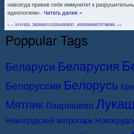
навсегда привив себе иммунитет к разрушитель
идеологиям».
Читать далее »
«
«
...
5
10
15
20
...
28
29
30
31
32
33
34
35
36
37
...
45
50
55
60
65
70
75
80
85
...
»
»
Poppular Tags
Б
Беларусия
Беларуси
Белорусь
Белоруссии
Бре
Лукаш
Мятлик
Лавришево
Новогрудский ветропарк
Новогрудс