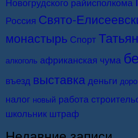
Новогрудского райисполкома
Свято-Елисеевск
Россия
Татьян
монастырь
Спорт
б
африканская чума
алкоголь
выставка
въезд
деньги
доро
налог
работа
строитель
новый
школьник
штраф
Недавние записи