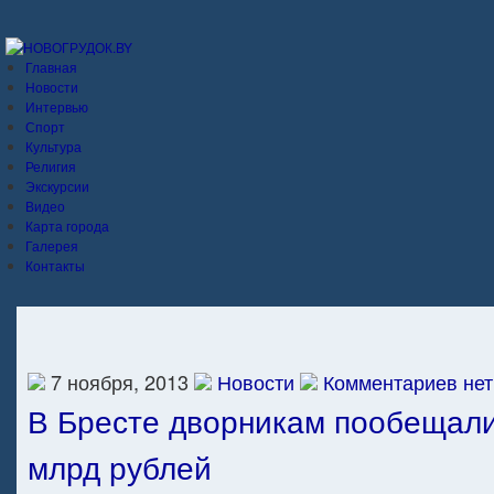
Главная
Новости
Интервью
Спорт
Культура
Религия
Экскурсии
Видео
Карта города
Галерея
Контакты
7 ноября, 2013
Новости
Комментариев нет
В Бресте дворникам пообещали
млрд рублей