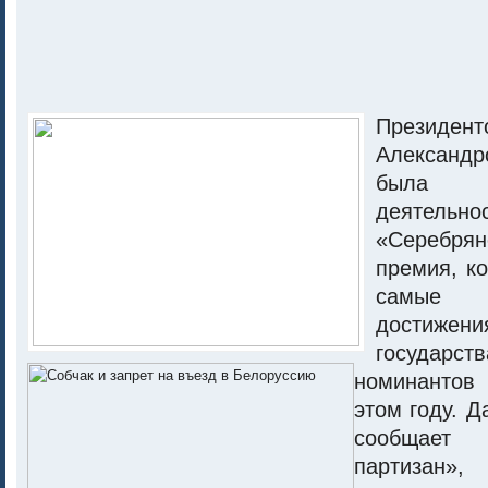
Президе
Алексан
была р
деятельно
«Серебрян
премия, к
самые 
достиж
государст
номинантов
этом году. 
сообщает
партизан»