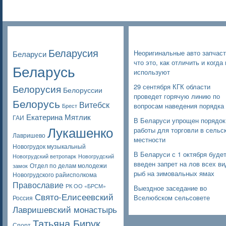
Poppular Tags
Недавние записи
Беларусия
Неоригинальные авто запчаст
Беларуси
что это, как отличить и когда 
Беларусь
используют
Белорусия
29 сентября КГК области
Белоруссии
проведет горячую линию по
Белорусь
Витебск
вопросам наведения порядка
Брест
Екатерина Мятлик
ГАИ
В Беларуси упрощен порядок
Лукашенко
работы для торговли в сельс
Лавришево
местности
Новогрудок музыкальный
В Беларуси с 1 октября буде
Новогрудский ветропарк
Новогрудский
введен запрет на лов всех в
Отдел по делам молодежи
замок
рыб на зимовальных ямах
Новогрудского райисполкома
Православие
РК ОО «БРСМ»
Выездное заседание во
Свято-Елисеевский
Вселюбском сельсовете
Россия
Лавришевский монастырь
Татьяна Бирук
Спорт