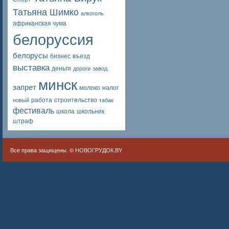
Татьяна Шимко
алкоголь
африканская чума
белоруссия
белорусы
бизнес
въезд
выставка
деньги
дороги
завод
минск
запрет
молоко
налог
работа
строительство
новый
табак
фестиваль
школа
школьник
штраф
Все права защищены. ©
НОВОГРУДОК.BY