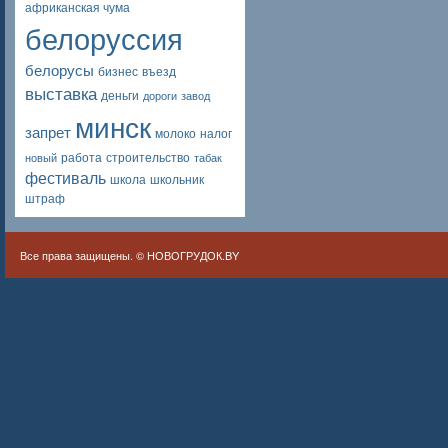
африканская чума
белоруссия
белорусы
бизнес
въезд
выставка
деньги
дороги
завод
минск
запрет
молоко
налог
работа
строительство
новый
табак
фестиваль
школа
школьник
штраф
Все права защищены. ©
НОВОГРУДОК.BY