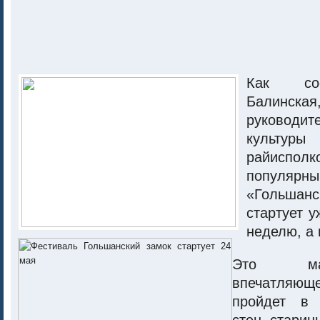
Как со
Балинская
руковод
культу
райисполк
популяр
«Гольш
стартует у
неделю, а 
Это ма
впечатляю
пройдет в 