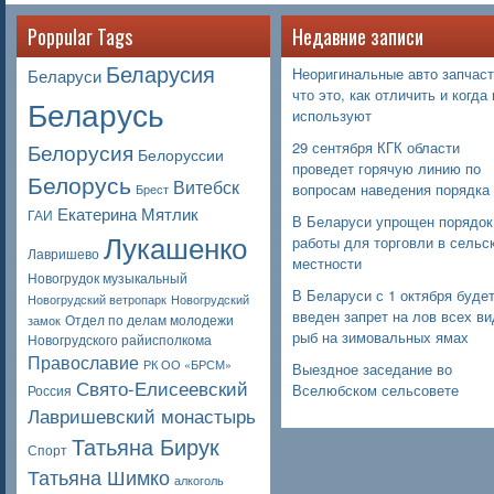
Poppular Tags
Недавние записи
Беларусия
Неоригинальные авто запчаст
Беларуси
что это, как отличить и когда 
Беларусь
используют
Белорусия
29 сентября КГК области
Белоруссии
проведет горячую линию по
Белорусь
Витебск
вопросам наведения порядка
Брест
Екатерина Мятлик
ГАИ
В Беларуси упрощен порядок
Лукашенко
работы для торговли в сельс
Лавришево
местности
Новогрудок музыкальный
В Беларуси с 1 октября буде
Новогрудский ветропарк
Новогрудский
введен запрет на лов всех в
Отдел по делам молодежи
замок
рыб на зимовальных ямах
Новогрудского райисполкома
Православие
РК ОО «БРСМ»
Выездное заседание во
Свято-Елисеевский
Вселюбском сельсовете
Россия
Лавришевский монастырь
Татьяна Бирук
Спорт
Татьяна Шимко
алкоголь