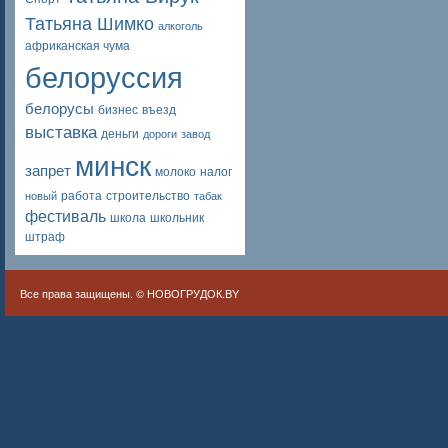
Татьяна Шимко
алкоголь
африканская чума
белоруссия
белорусы
бизнес
въезд
выставка
деньги
дороги
завод
минск
запрет
молоко
налог
работа
строительство
новый
табак
фестиваль
школа
школьник
штраф
Все права защищены. ©
НОВОГРУДОК.BY