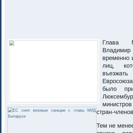
Глава 
Владим
временно 
лиц, ко
въезжат
Евросою
было пр
Люксембу
министров
стран-членов
Тем не менее