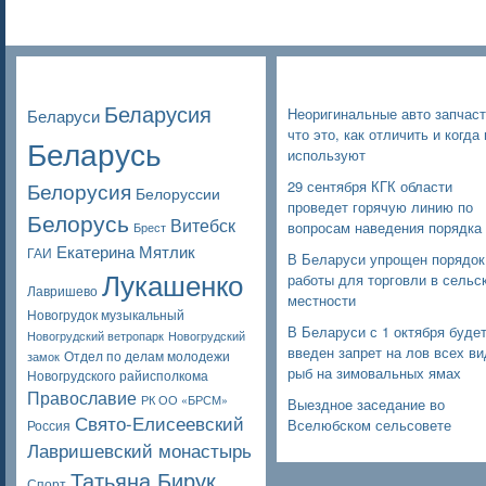
Poppular Tags
Недавние записи
Беларусия
Неоригинальные авто запчаст
Беларуси
что это, как отличить и когда 
Беларусь
используют
Белорусия
29 сентября КГК области
Белоруссии
проведет горячую линию по
Белорусь
Витебск
вопросам наведения порядка
Брест
Екатерина Мятлик
ГАИ
В Беларуси упрощен порядок
Лукашенко
работы для торговли в сельс
Лавришево
местности
Новогрудок музыкальный
В Беларуси с 1 октября буде
Новогрудский ветропарк
Новогрудский
введен запрет на лов всех в
Отдел по делам молодежи
замок
рыб на зимовальных ямах
Новогрудского райисполкома
Православие
РК ОО «БРСМ»
Выездное заседание во
Свято-Елисеевский
Вселюбском сельсовете
Россия
Лавришевский монастырь
Татьяна Бирук
Спорт