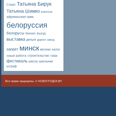
Татьяна Бирук
Спорт
Татьяна Шимко
алкоголь
африканская чума
белоруссия
белорусы
бизнес
въезд
выставка
деньги
дороги
завод
минск
запрет
молоко
налог
работа
строительство
новый
табак
фестиваль
школа
школьник
штраф
Все права защищены. ©
НОВОГРУДОК.BY