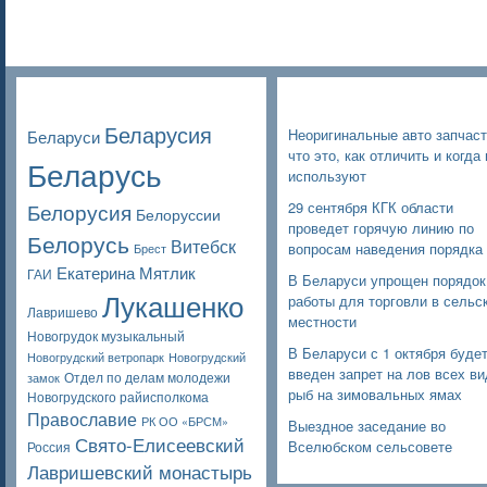
Poppular Tags
Недавние записи
Беларусия
Неоригинальные авто запчаст
Беларуси
что это, как отличить и когда 
Беларусь
используют
Белорусия
29 сентября КГК области
Белоруссии
проведет горячую линию по
Белорусь
Витебск
вопросам наведения порядка
Брест
Екатерина Мятлик
ГАИ
В Беларуси упрощен порядок
Лукашенко
работы для торговли в сельс
Лавришево
местности
Новогрудок музыкальный
В Беларуси с 1 октября буде
Новогрудский ветропарк
Новогрудский
введен запрет на лов всех в
Отдел по делам молодежи
замок
рыб на зимовальных ямах
Новогрудского райисполкома
Православие
РК ОО «БРСМ»
Выездное заседание во
Свято-Елисеевский
Вселюбском сельсовете
Россия
Лавришевский монастырь