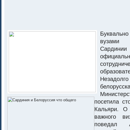
Буквальн
вузами
Сардинии
официаль
сотру
образов
Незадо
белорус
Министер
посетила с
Кальяри.
О 
важного ви
поведал 