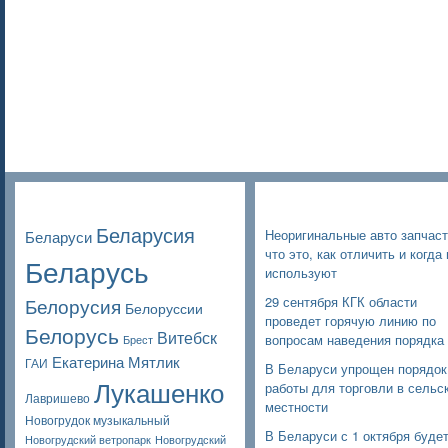
Poppular Tags
Недавние записи
Беларусия
Неоригинальные авто запчаст
Беларуси
что это, как отличить и когда 
Беларусь
используют
Белорусия
29 сентября КГК области
Белоруссии
проведет горячую линию по
Белорусь
Витебск
вопросам наведения порядка
Брест
Екатерина Мятлик
ГАИ
В Беларуси упрощен порядок
Лукашенко
работы для торговли в сельс
Лавришево
местности
Новогрудок музыкальный
В Беларуси с 1 октября буде
Новогрудский ветропарк
Новогрудский