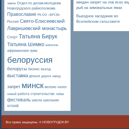
введен запрет на лов всех в
Отдел по делам молодежи
замок
рыб на зимовальных ямах
Новогрудского райисполкома
Православие
РК ОО «БРСМ»
Выездное заседание во
Свято-Елисеевский
Вселюбском сельсовете
Россия
Лавришевский монастырь
Татьяна Бирук
Спорт
Татьяна Шимко
алкоголь
африканская чума
белоруссия
белорусы
бизнес
въезд
выставка
деньги
дороги
завод
минск
запрет
молоко
налог
работа
строительство
новый
табак
фестиваль
школа
школьник
штраф
Все права защищены. ©
НОВОГРУДОК.BY