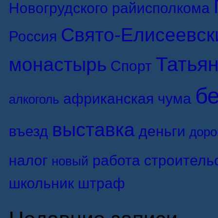
Новогрудского райисполкома
Свято-Елисеевск
Россия
Татьян
монастырь
Спорт
б
африканская чума
алкоголь
выставка
въезд
деньги
доро
налог
работа
строитель
новый
школьник
штраф
Недавние записи