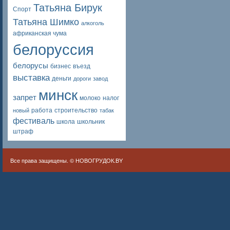
Татьяна Бирук
Спорт
Татьяна Шимко
алкоголь
африканская чума
белоруссия
белорусы
бизнес
въезд
выставка
деньги
дороги
завод
минск
запрет
молоко
налог
работа
строительство
новый
табак
фестиваль
школа
школьник
штраф
Все права защищены. ©
НОВОГРУДОК.BY