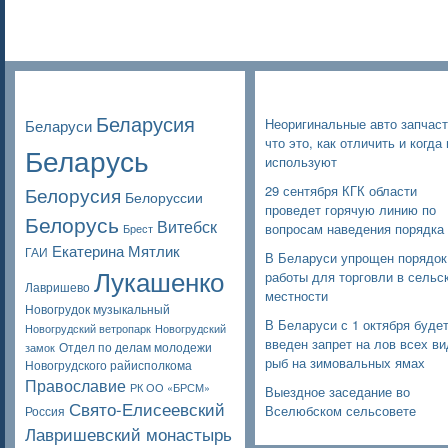
Poppular Tags
Недавние записи
Беларусия
Неоригинальные авто запчаст
Беларуси
что это, как отличить и когда 
Беларусь
используют
Белорусия
29 сентября КГК области
Белоруссии
проведет горячую линию по
Белорусь
Витебск
вопросам наведения порядка
Брест
Екатерина Мятлик
ГАИ
В Беларуси упрощен порядок
Лукашенко
работы для торговли в сельс
Лавришево
местности
Новогрудок музыкальный
В Беларуси с 1 октября буде
Новогрудский ветропарк
Новогрудский
введен запрет на лов всех в
Отдел по делам молодежи
замок
рыб на зимовальных ямах
Новогрудского райисполкома
Православие
РК ОО «БРСМ»
Выездное заседание во
Свято-Елисеевский
Вселюбском сельсовете
Россия
Лавришевский монастырь