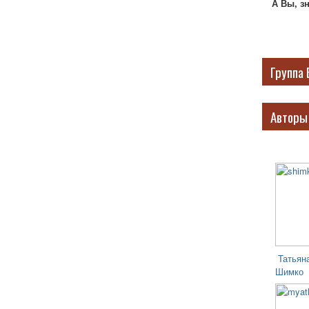
А Вы, з
Группа 
Авторы
Татьян
Шимко