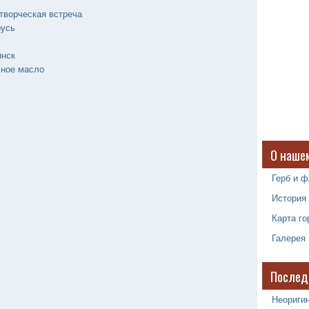
творческая встреча
русь
инск
чное масло
О наше
Герб и ф
История
Карта го
Галерея
Послед
Неоригин