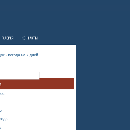
ГАЛЕРЕЯ
КОНТАКТЫ
ок - погода на 7 дней
и
рос
ю
рода
а