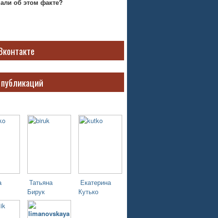
нали об этом факте?
Вконтакте
 публикаций
а
Татьяна
Екатерина
Бирук
Кутько