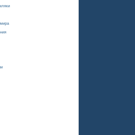
мляки
 мира
ния
ии