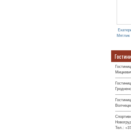
Екатер
Мятлик
Гостин
Гостиниц
Мицкевич
-------------
Гостиниц
Гродненс
-------------
Гостини
Волчецко
-------------
Спортив
Новогруд
Тел.: +3