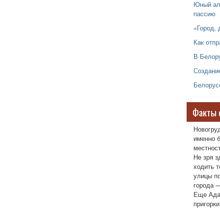
Юный ал
пассию
«Город,
Как отп
В Белор
Создани
Белорусс
Факты 
Новогру
именно б
местност
Не зря з
ходить т
улицы п
города —
Еще Ада
пригорки