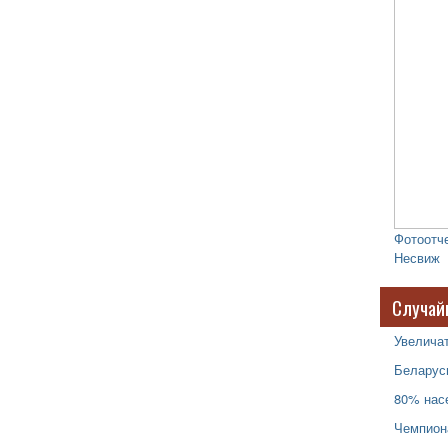
Фотоотче
Несвиж
Случай
Увелича
Беларус
80% нас
Чемпион