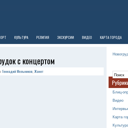
ПОРТ
КУЛЬТУРА
РЕЛИГИЯ
ЭКСКУРСИИ
ВИДЕО
КАРТА ГОРОДА
Новогруд
рудок с концертом
и:
Геннадий Мельников
,
Жанет
Рубрик
Блиц-оп
Видео
Интервь
Карта го
Культур