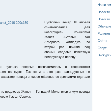
Наши зе
Новости
Новости
Субботний вечер 10 апреля
Объявле
ознаменовался для
новогрудчан концертом
Религия
Жанет. Актовый зал
Сайты
Аграрного колледжа во
второй раз принял под
Спорт
своими сводами известную
Экскурс
белорусскую певицу.
я публика впервые познакомилась с творчеством
ошел на «ура»! Так же и в этот раз, равнодушных не
й характер певицы и живое общение со зрителями сделали
стие продюсер Жанет — Геннадий Мельников и муж певицы
борью Павел Сорока.