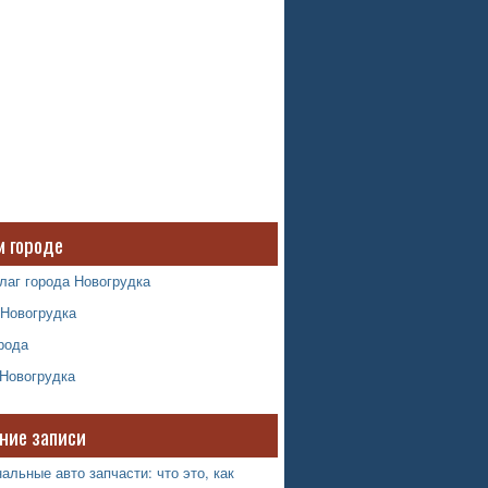
м городе
лаг города Новогрудка
 Новогрудка
рода
 Новогрудка
ние записи
альные авто запчасти: что это, как