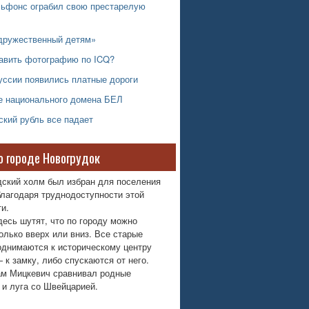
ьфонс ограбил свою престарелую
 дружественный детям»
равить фотографию по ICQ?
уссии появились платные дороги
е национального домена БЕЛ
кий рубль все падает
о городе Новогрудок
дский холм был избран для поселения
лагодаря труднодоступности этой
и.
десь шутят, что по городу можно
олько вверх или вниз. Все старые
однимаются к историческому центру
 к замку, либо спускаются от него.
м Мицкевич сравнивал родные
 и луга со Швейцарией.