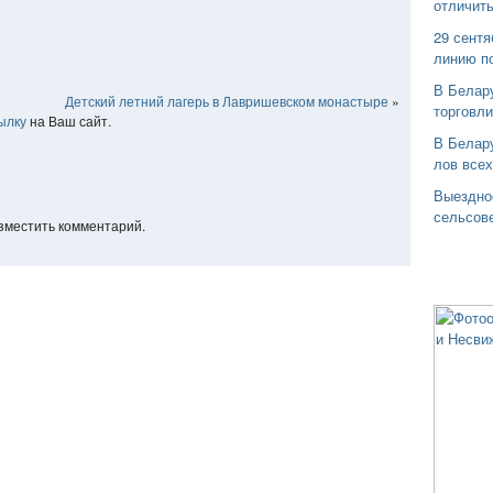
отличить
29 сентя
линию п
В Белар
Детский летний лагерь в Лавришевском монастыре
»
торговли
ылку
на Ваш сайт.
В Белару
лов все
Выездно
сельсов
азместить комментарий.