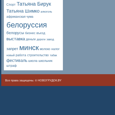
Татьяна Бирук
Спорт
Татьяна Шимко
алкоголь
африканская чума
белоруссия
белорусы
бизнес
въезд
выставка
деньги
дороги
завод
минск
запрет
молоко
налог
работа
строительство
новый
табак
фестиваль
школа
школьник
штраф
Все права защищены. ©
НОВОГРУДОК.BY