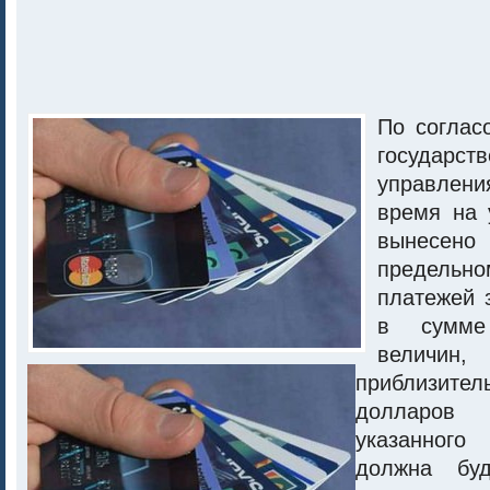
По соглас
государств
управлен
время на 
вынесен
предел
платежей 
в сумме
величин, 
приблизите
долларо
указанного
должна буд