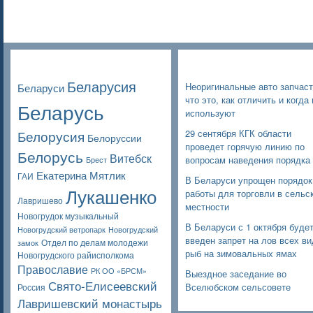
Poppular Tags
Недавние записи
Беларусия
Неоригинальные авто запчаст
Беларуси
что это, как отличить и когда 
Беларусь
используют
Белорусия
29 сентября КГК области
Белоруссии
проведет горячую линию по
Белорусь
Витебск
вопросам наведения порядка
Брест
Екатерина Мятлик
ГАИ
В Беларуси упрощен порядок
Лукашенко
работы для торговли в сельс
Лавришево
местности
Новогрудок музыкальный
В Беларуси с 1 октября буде
Новогрудский ветропарк
Новогрудский
введен запрет на лов всех в
Отдел по делам молодежи
замок
рыб на зимовальных ямах
Новогрудского райисполкома
Православие
РК ОО «БРСМ»
Выездное заседание во
Свято-Елисеевский
Вселюбском сельсовете
Россия
Лавришевский монастырь