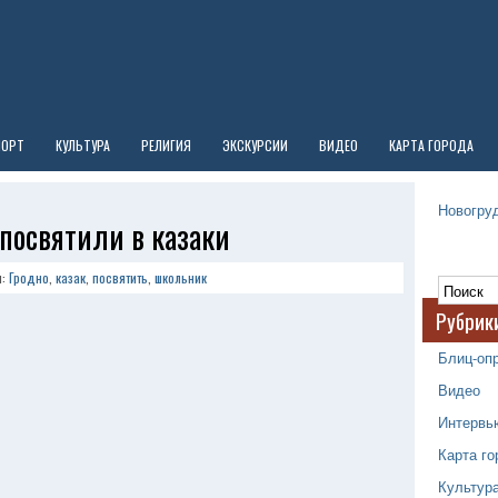
ПОРТ
КУЛЬТУРА
РЕЛИГИЯ
ЭКСКУРСИИ
ВИДЕО
КАРТА ГОРОДА
Новогруд
посвятили в казаки
и:
Гродно
,
казак
,
посвятить
,
школьник
Рубрик
Блиц-оп
Видео
Интервь
Карта го
Культур