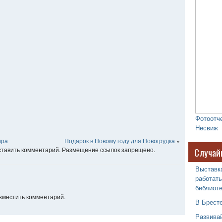
Фотоотче
Несвиж
ира
Подарок в Новому году для Новогрудка
»
оставить комментарий. Размещение ссылок запрещено.
Случай
Выставка
работать
библиоте
азместить комментарий.
В Брест
Развивай