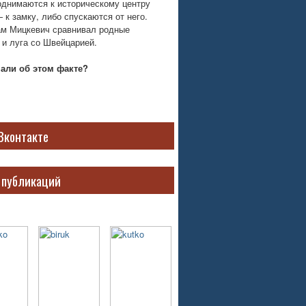
однимаются к историческому центру
 к замку, либо спускаются от него.
м Мицкевич сравнивал родные
 и луга со Швейцарией.
нали об этом факте?
Вконтакте
 публикаций