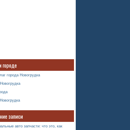
м городе
лаг города Новогрудка
 Новогрудка
рода
 Новогрудка
ние записи
альные авто запчасти: что это, как