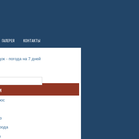
ГАЛЕРЕЯ
КОНТАКТЫ
ок - погода на 7 дней
и
рос
ю
рода
а