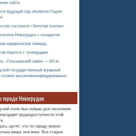
ение сайта.
уси будущий год объявлен Годом
жи
уссии состоится «Золотая пчелка»
осетила Новогрудок с концертом
ная юридическая помощь
сия борется с тунеядцами
ль «Гольшанский замок — 2014»
дский государственный аграрный
 готовит высококвалифицированных
о городе Новогрудок
дский холм был избран для поселения
лагодаря труднодоступности этой
и.
десь шутят, что по городу можно
олько вверх или вниз. Все старые