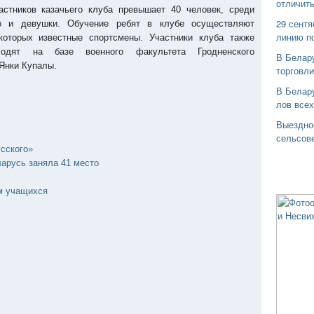
отличить
астников казачьего клуба превышает 40 человек, среди
29 сентя
о и девушки. Обучение ребят в клубе осуществляют
линию п
оторых известные спортсмены. Участники клуба также
ходят на базе военного факультета Гродненского
В Белар
 Янки Купалы.
торговли
В Белару
лов все
Выездно
сельсов
сского»
арусь заняла 41 место
м учащихся