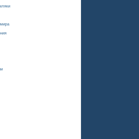
мляки
 мира
ния
ии