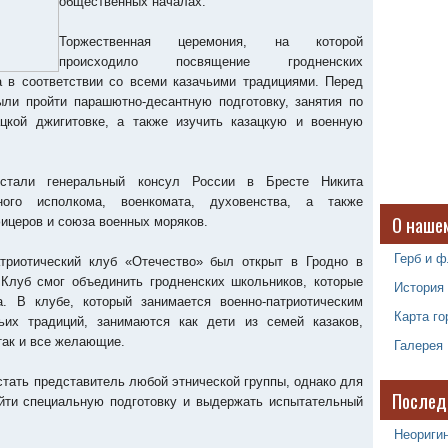
общественных началах.
Торжественная церемония, на которой
происходило посвящение гродненских
а в соответствии со всеми казачьими традициями. Перед
ли пройти парашютно-десантную подготовку, занятия по
ацкой джигитовке, а также изучить казацкую и военную
 стали генеральный консул России в Бресте Никита
тного исполкома, военкомата, духовенства, а также
О наше
ицеров и союза военных моряков.
Герб и ф
атриотический клуб «Отечество» был открыт в Гродно в
Клуб смог объединить гродненских школьников, которые
История
а. В клубе, который занимается военно-патриотическим
Карта го
ьих традиций, занимаются как дети из семей казаков,
так и все желающие.
Галерея
стать представитель любой этнической группы, однако для
Послед
ойти специальную подготовку и выдержать испытательный
Неоригин