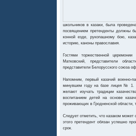
школьников в казаки, была проведен
посвящением претенденты должны бы
конной езде, рукопашному бою, каз
историю, каноны православия.
Гостями торжественной церемонии
Матковский, представители облас
представители Белорусского союза оф
Напомним, первый казачий военно-п
минувшем году на базе лицея № 1. 
желают изучать традиции казачеств
воспитанием детей на основе казач
проживающих в Гродненской области, 
Следует отметить, что казаком может 
этого претендент обязан успешно пр
срок.