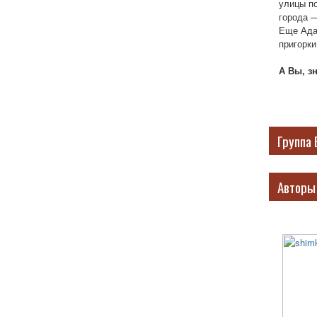
улицы п
города —
Еще Ада
пригорки
А Вы, з
Группа 
Авторы