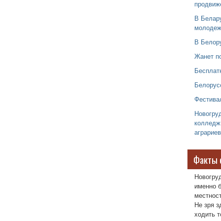
продвиж
В Белар
молоде
В Белор
Жанет п
Бесплат
Белорус
Фестива
Новогру
колледж
аграриев
Факты 
Новогру
именно б
местност
Не зря з
ходить т