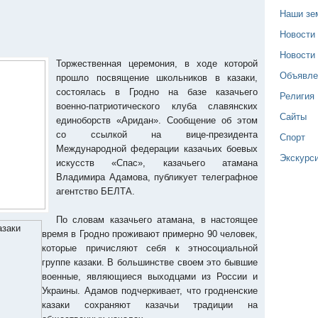
Наши зе
Новости
Новости
Торжественная церемония, в ходе которой
Объявле
прошло посвящение школьников в казаки,
состоялась в Гродно на базе казачьего
Религия
военно-патриотического клуба славянских
Сайты
единоборств «Аридан». Сообщение об этом
со ссылкой на вице-президента
Спорт
Международной федерации казачьих боевых
Экскурс
искусств «Спас», казачьего атамана
Владимира Адамова, публикует телеграфное
агентство БЕЛТА.
По словам казачьего атамана, в настоящее
время в Гродно проживают примерно 90 человек,
которые причисляют себя к этносоциальной
группе казаки. В большинстве своем это бывшие
военные, являющиеся выходцами из России и
Украины. Адамов подчеркивает, что гродненские
казаки сохраняют казачьи традиции на