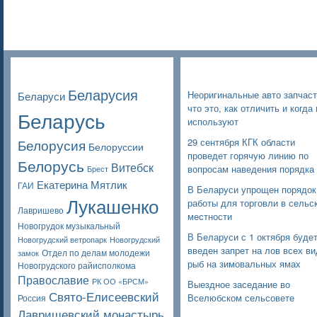
Poppular Tags
Недавние записи
Беларусия
Неоригинальные авто запчаст
Беларуси
что это, как отличить и когда 
Беларусь
используют
Белорусия
29 сентября КГК области
Белоруссии
проведет горячую линию по
Белорусь
Витебск
вопросам наведения порядка
Брест
Екатерина Мятлик
ГАИ
В Беларуси упрощен порядок
Лукашенко
работы для торговли в сельс
Лавришево
местности
Новогрудок музыкальный
В Беларуси с 1 октября буде
Новогрудский ветропарк
Новогрудский
введен запрет на лов всех в
Отдел по делам молодежи
замок
рыб на зимовальных ямах
Новогрудского райисполкома
Православие
РК ОО «БРСМ»
Выездное заседание во
Свято-Елисеевский
Вселюбском сельсовете
Россия
Лавришевский монастырь