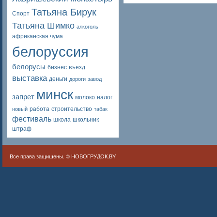
Татьяна Бирук
Спорт
Татьяна Шимко
алкоголь
африканская чума
белоруссия
белорусы
бизнес
въезд
выставка
деньги
дороги
завод
минск
запрет
молоко
налог
работа
строительство
новый
табак
фестиваль
школа
школьник
штраф
Все права защищены. ©
НОВОГРУДОК.BY