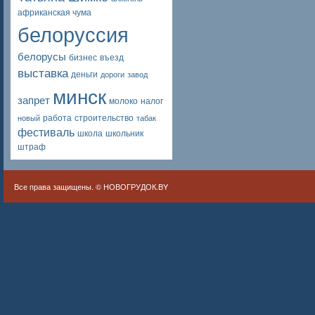
африканская чума
белоруссия
белорусы
бизнес
въезд
выставка
деньги
дороги
завод
минск
запрет
молоко
налог
работа
строительство
новый
табак
фестиваль
школа
школьник
штраф
Все права защищены. ©
НОВОГРУДОК.BY