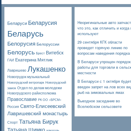
Poppular Tags
Недавние записи
Беларусия
Неоригинальные авто запчаст
Беларуси
что это, как отличить и когда 
Беларусь
используют
Белорусия
29 сентября КГК области
Белоруссии
проведет горячую линию по
Белорусь
Витебск
вопросам наведения порядка
Брест
Екатерина Мятлик
ГАИ
В Беларуси упрощен порядок
Лукашенко
работы для торговли в сельс
Лавришево
местности
Новогрудок музыкальный
В Беларуси с 1 октября буде
Новогрудский ветропарк
Новогрудский
введен запрет на лов всех в
Отдел по делам молодежи
замок
рыб на зимовальных ямах
Новогрудского райисполкома
Православие
РК ОО «БРСМ»
Выездное заседание во
Свято-Елисеевский
Вселюбском сельсовете
Россия
Лавришевский монастырь
Татьяна Бирук
Спорт
Татьяна Шимко
алкоголь