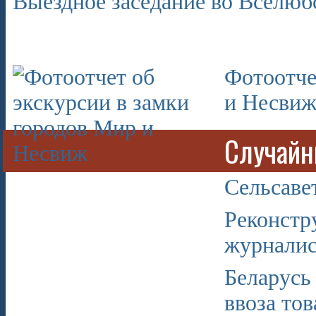
Выездное заседание во Вселюб
Фотоотче
и Несви
Случайн
Сельсаве
Реконстр
журнали
Беларусь
ввоза тов