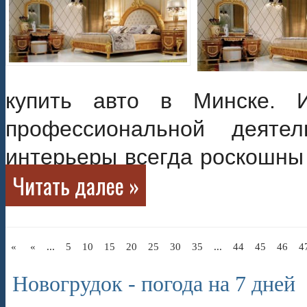
купить авто в Минске. 
профессиональной деяте
интерьеры всегда роскошны 
Читать далее »
«
«
...
5
10
15
20
25
30
35
...
44
45
46
4
Новогрудок - погода на 7 дней