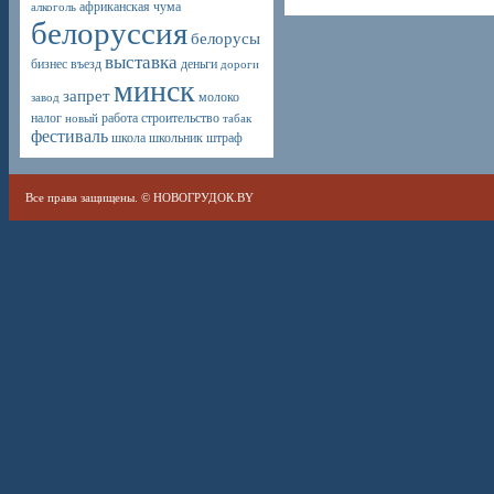
африканская чума
алкоголь
белоруссия
белорусы
выставка
бизнес
въезд
деньги
дороги
минск
запрет
молоко
завод
налог
работа
строительство
новый
табак
фестиваль
школа
школьник
штраф
Все права защищены. ©
НОВОГРУДОК.BY