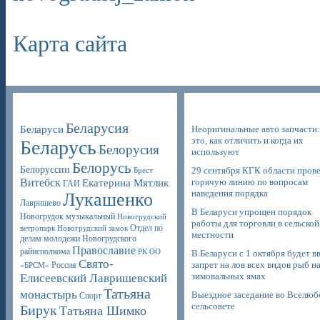
Карта сайта
Poppular Tags
Недавние записи
Беларусия
Беларуси
Неоригинальные авто запчасти:
это, как отличить и когда их
Беларусь
Белорусия
используют
Белорусь
Белоруссии
29 сентября КГК области пров
Брест
Витебск
горячую линию по вопросам
Екатерина Мятлик
ГАИ
наведения порядка
Лукашенко
Лавришево
В Беларуси упрощен порядок
Новогрудок музыкальный
Новогрудский
работы для торговли в сельской
Отдел по
ветропарк
Новогрудский замок
местности
делам молодежи Новогрудского
Православие
райисполкома
РК ОО
В Беларуси с 1 октября будет в
Свято-
запрет на лов всех видов рыб н
Россия
«БРСМ»
зимовальных ямах
Елисеевский Лавришевский
Татьяна
монастырь
Выездное заседание во Вселюб
Спорт
сельсовете
Бирук
Татьяна Шимко