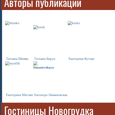
Авторы публикаций
Татьяна Шимко
Татьяна Бирук
Екатерина Кутько
Екатерина
Мятлик
Элеонора
Лимановская
Гостиницы Новогрудка