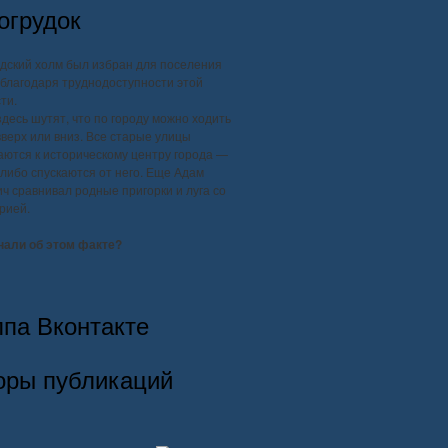
огрудок
дский холм был избран для поселения
благодаря труднодоступности этой
ти.
здесь шутят, что по городу можно ходить
вверх или вниз. Все старые улицы
ются к историческому центру города —
, либо спускаются от него. Еще Адам
ч сравнивал родные пригорки и луга со
рией.
нали об этом факте?
ппа Вконтакте
оры публикаций