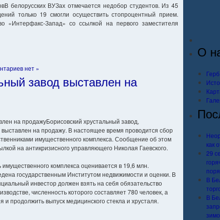
В белорусских ВУЗах отмечается недобор студентов. Из 45
дений только 19 смогли осуществить стопроцентный прием.
во «Интерфакс-Запад» со ссылкой на первого заместителя
О н
нтариев нет »
Герб
ьный завод выставлен на
Исто
Карт
Гале
Пос
Борисовский хрустальный завод,
 выставлен на продажу. В настоящее время проводится сбор
Неор
бственниками имущественного комплекса. Сообщение об этом
как 
сылкой на антикризисного управляющего Николая Гаевского.
29 с
горя
ь имущественного комплекса оценивается в 19,6 млн.
поря
едена государственным Институтом недвижимости и оценки. В
В Бе
нциальный инвестор должен взять на себя обязательство
торг
изводстве, численность которого составляет 780 человек, а
В Бе
 и продолжить выпуск медицинского стекла и хрусталя.
запр
зимо