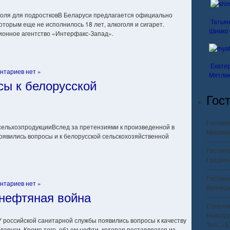
В Беларуси предлагается официально
Татья
оторым еще не исполнилось 18 лет, алкоголя и сигарет.
Шимко
онное агентство «Интерфакс-Запад».
Екате
нтариев нет »
Мятли
сы к белорусской
Гос
Гостини
Вслед за претензиями к произведенной в
Мицкеви
оявились вопросы и к белорусской сельскохозяйственной
-----------
Гостини
Гроднен
-----------
Гостини
нтариев нет »
Волчецко
нефтяная война
-----------
Спорти
Новогру
У российской санитарной службы появились вопросы к качеству
Тел.: +
ларуси. Кроме того, объем нефти, которая поставляется из