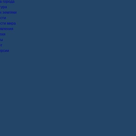
а города
тура
 земляки
сти
сти мира
явления
гия
ты
рт
урсии