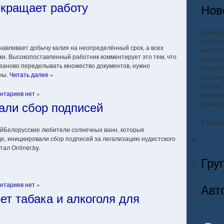
кращает работу
Нов
Новогру
именно 
авливает добычу калия на неопределённый срок, а всех
местнос
и. Высокопоставленный работник комментирует это тем, что
Не зря 
 заново переделывать множество документов, нужно
только 
ны.
Читать далее »
поднима
к замку
нтариев нет »
Мицкеви
али сбор подписей
Швейца
А Вы, з
Белорусские любители солнечных ванн, которые
е, инициировали сбор подписей за легализацию нудистского
ал Onliner.by.
Гру
нтариев нет »
Авт
ет табака и алкоголя для