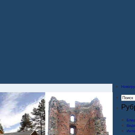
Новогру
Руб
Блиц
Вид
Инт