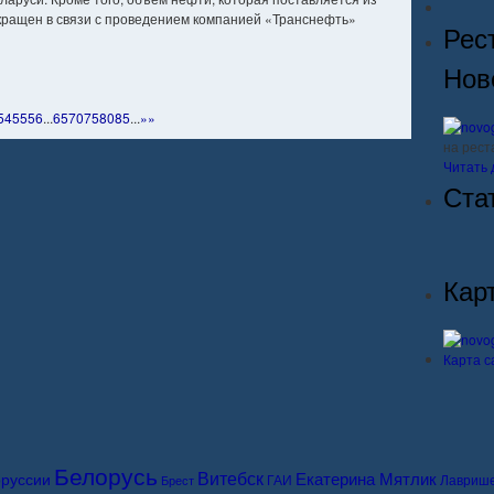
окращен в связи с проведением компанией «Транснефть»
Рес
Нов
54
55
56
...
65
70
75
80
85
...
»
»
на рес
Читать 
Ста
Кар
Карта с
Белорусь
Витебск
Екатерина Мятлик
руссии
ГАИ
Лавриш
Брест