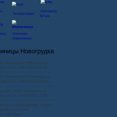
на
Екатерина
Татьяна Бирук
Кутько
рина
Элеонора
к
Лимановская
тиницы Новогрудка
ца «Новогрудок» Новогрудок, ул.
ча, 12 Тел.: +375 (1597) 2-32-72
--------------------------------------------------
ца «Панский дом» Новогрудок, ул.
ская, 3 Тел.: +375 (1597) 2-53-85
----------------------------------------------------
ца ОАО «НЗГА» Новогрудок, ул.
го, 44 Тел.: +375 (1597) 2-12-65
----------------------------------------------------
вно-биатлонный комплекс «Селец»
дский р-н, д. Селец
375 1597 2-94-67