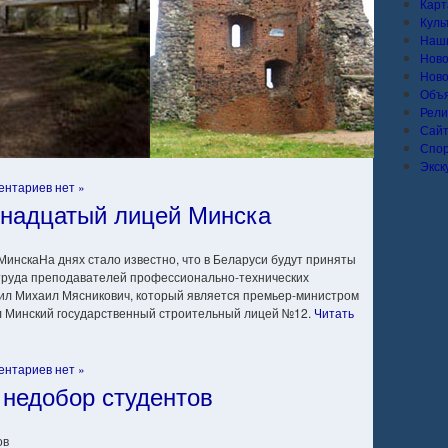
Карт
Куль
Наши
Ново
Ново
Объ
Рели
Сай
Спо
Экск
ентариев нет »
енадцатый лицей Минска
На днях стало известно, что в Беларуси будут приняты
труда преподавателей профессионально-технических
ил Михаил Мясникович, который является премьер-министром
ал Минский государственный строительный лицей №12.
Читать
ентариев нет »
 недобор студентов