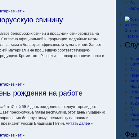
Выез
сель
нтариев нет »
лорусскую свинину
Фотоотч
Ввоз белорусских свиней и продукции свиноводства на
Несвиж
. Согласно официальной информации, подобные меры
Слу
вспышками в Беларуси африканской чумы свиней. Запрет
ческий материал и не прошедшую соответствующую
родукцию. Кроме того, Россельхознадзор ограничил ввоз в
Запр
Сай
Акци
Нова
Фото
нтариев нет »
Неде
ень рождения на работе
Гозн
бело
1025
Свой 59-й день рождения празднует президент
Где 
щает пресс-служба главы республики, этот день Лукашенко
Разв
оздравления белорусскому президенту направили
Ново
ч. президент России Владимир Путин.
Читать далее »
подр
Фак
нтариев нет »