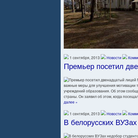
1 сентября, 2013
Новости
Комм
Премьер посетил дв
важные меры для улучшения мотивации 
учреждений образования. Об этом сообщ
страны. Он заявил об этом, когда посещ
далее »
1 сентября, 2013
Новости
Комм
В белорусских ВУЗах