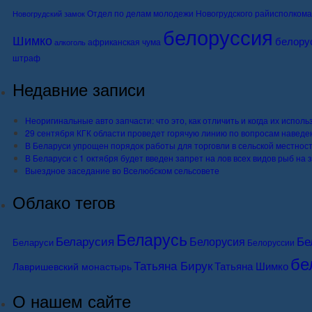
Отдел по делам молодежи Новогрудского райисполкома
Новогрудский замок
белоруссия
Шимко
белору
африканская чума
алкоголь
штраф
Недавние записи
Неоригинальные авто запчасти: что это, как отличить и когда их исполь
29 сентября КГК области проведет горячую линию по вопросам наведе
В Беларуси упрощен порядок работы для торговли в сельской местнос
В Беларуси с 1 октября будет введен запрет на лов всех видов рыб на
Выездное заседание во Вселюбском сельсовете
Облако тегов
Беларусь
Бе
Беларусия
Белорусия
Беларуси
Белоруссии
бе
Татьяна Бирук
Татьяна Шимко
Лавришевский монастырь
О нашем сайте