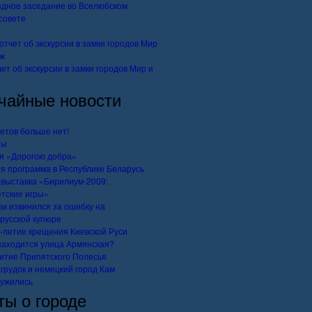
дное заседание во Вселюбском
совете
ет об экскурсии в замки городов Мир и
чайные новости
етов больше нет!
ты
я «Дорогою добра»
я программа в Республике Беларусь
выставка «Бирилиум-2009:
тские игры»
ак извинился за ошибку на
русской купюре
-летие крещения Киевской Руси
находится улица Армянская?
итие Припятского Полесья
грудок и немецкий город Кам
ужились
ты о городе