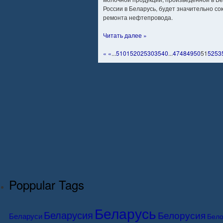
России в Беларусь, будет значительно с
ремонта нефтепровода.
Читать далее »
«
«
...
5
10
15
20
25
30
35
40
...
47
48
49
50
51
52
53
Poppular Tags
Беларусь
Беларусия
Белорусия
Беларуси
Бело