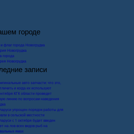
ашем городе
 и флаг города Новогрудка
рия Новогрудка
а города
рея Новогрудка
ледние записи
игинальные авто запчасти: что это,
отличить и когда их используют
ентября КГК области проведет
чую линию по вопросам наведения
дка
ларуси упрощен порядок работы для
овли в сельской местности
ларуси с 1 октября будет введен
ет на лов всех видов рыб на
вальных ямах