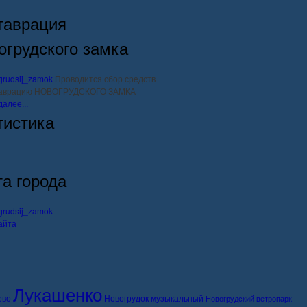
таврация
огрудского замка
Проводится сбор средств
таврацию НОВОГРУДСКОГО ЗАМКА
далее...
тистика
та города
айта
Лукашенко
ево
Новогрудок музыкальный
Новогрудский ветропарк