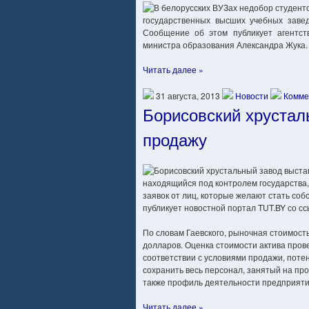
государственных высших учебных заве
Сообщение об этом публикует агентст
министра образования Александра Жука.
Читать далее »
31 августа, 2013
Новости
Комме
Борисовский хрустал
продажу
находящийся под контролем государства,
заявок от лиц, которые желают стать со
публикует новостной портал TUT.BY со с
По словам Гаевского, рыночная стоимост
долларов. Оценка стоимости актива пров
соответствии с условиями продажи, поте
сохранить весь персонал, занятый на про
также профиль деятельности предприятия
Читать далее »