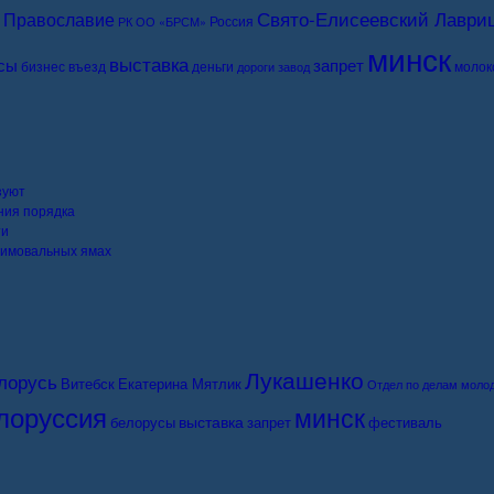
Свято-Елисеевский Лаври
Православие
Россия
РК ОО «БРСМ»
минск
выставка
сы
запрет
бизнес
въезд
деньги
молок
дороги
завод
зуют
ния порядка
ти
 зимовальных ямах
Лукашенко
лорусь
Витебск
Екатерина Мятлик
Отдел по делам моло
лоруссия
минск
выставка
белорусы
запрет
фестиваль