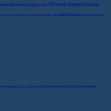
Татьяна Бирук
Татьяна
шевский монастырь
Спорт
фестиваль
о
налог
работа
строительство
школа
школьник
новый
табак
Свято-Елисеевский
Православие
дежи Новогрудского райисполкома