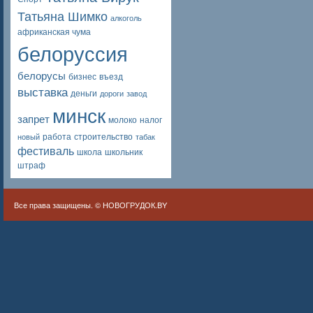
Татьяна Шимко
алкоголь
африканская чума
белоруссия
белорусы
бизнес
въезд
выставка
деньги
дороги
завод
минск
запрет
молоко
налог
работа
строительство
новый
табак
фестиваль
школа
школьник
штраф
Все права защищены. ©
НОВОГРУДОК.BY