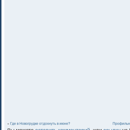
«
Где в Новогрудке отдохнуть в июне?
Профильны
Вы можете
оставить комментарий
, или
ссылку
на 