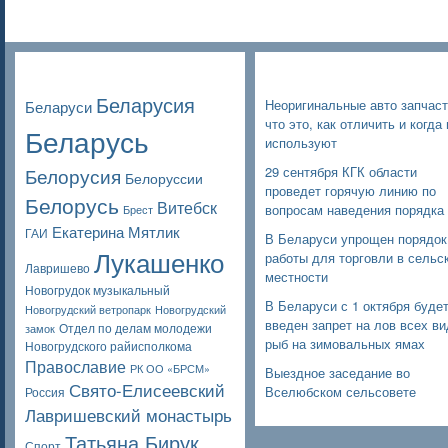
Poppular Tags
Недавние записи
Беларусия
Неоригинальные авто запчаст
Беларуси
что это, как отличить и когда 
Беларусь
используют
Белорусия
29 сентября КГК области
Белоруссии
проведет горячую линию по
Белорусь
Витебск
вопросам наведения порядка
Брест
Екатерина Мятлик
ГАИ
В Беларуси упрощен порядок
Лукашенко
работы для торговли в сельс
Лавришево
местности
Новогрудок музыкальный
В Беларуси с 1 октября буде
Новогрудский ветропарк
Новогрудский
введен запрет на лов всех в
Отдел по делам молодежи
замок
рыб на зимовальных ямах
Новогрудского райисполкома
Православие
РК ОО «БРСМ»
Выездное заседание во
Свято-Елисеевский
Вселюбском сельсовете
Россия
Лавришевский монастырь
Татьяна Бирук
Спорт