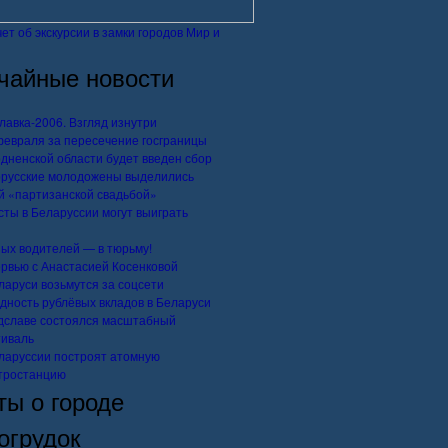
ет об экскурсии в замки городов Мир и
чайные новости
лавка-2006. Взгляд изнутри
февраля за пересечение госграницы
одненской области будет введен сбор
русские молодожены выделились
й «партизанской свадьбой»
сты в Беларуссии могут выиграть
ых водителей — в тюрьму!
рвью с Анастасией Косенковой
ларуси возьмутся за соцсети
дность рублёвых вкладов в Беларуси
дславе состоялся масштабный
иваль
ларуссии построят атомную
тростанцию
ты о городе
огрудок