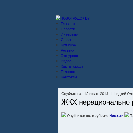
Главная
Новости
Интервью
Спорт
Культура
Религия
Экскурсии
Видео
Карта города
Галерея
Контакты
Опубликовал 12 июля, 2013 - Швидкий Ол
ЖКХ нерационально 
Опубликовано в рубрике
Новости
Т