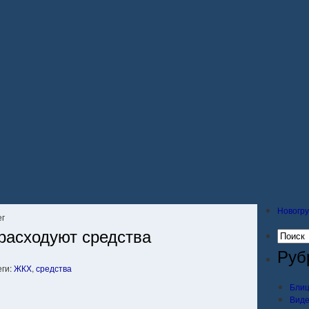
Новогру
ег
расходуют средства
Руб
еги:
ЖКХ
,
средства
Блиц
Вид