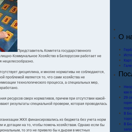
О н
Герб
Представитель Комитета государственного
Исто
Жилищно-Коммунальное Хозяйство в Белоруссии работает не
Карт
ся нецелесообразно.
Гале
Пос
отсутствует дисциплина, и многие нормативы не соблюдаются,
ой проблемой является то, что сами хозяйства не
имизации технологического процесса, а специальных мер,
Неор
азработано.
как 
29 с
ания ресурсов сверх нормативов, причем при отсутствии какой-
горя
ывают результаты специальной проверки, которая проводилась
поря
В Бе
торг
организации ЖКХ финансировались из бюджета без учета норм
В Бе
и и дотации на то, чтобы помочь хозяйствам. Однако если бы
запр
иональным, то это не привело бы к дырам в местных