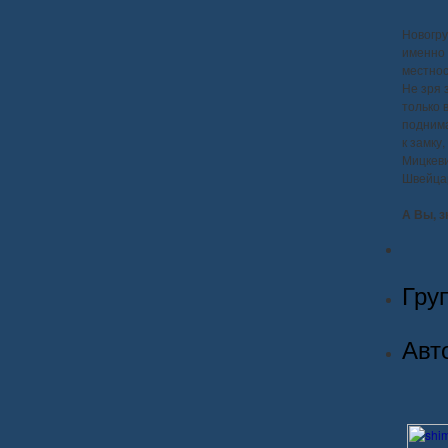
Новогру
именно 
местнос
Не зря 
только 
поднима
к замку
Мицкеви
Швейца
А Вы, з
Гру
Авт