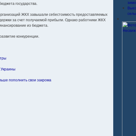
зимо
бюджета государства.
Выез
сель
ти организаций ЖКХ завышали себестоимость предоставляемых
издержки за счет получаемой прибыли. Однако работники ЖКХ
инансирование из бюджета.
развитие конкуренции.
стры
 Украины
льше пополнить свои закрома