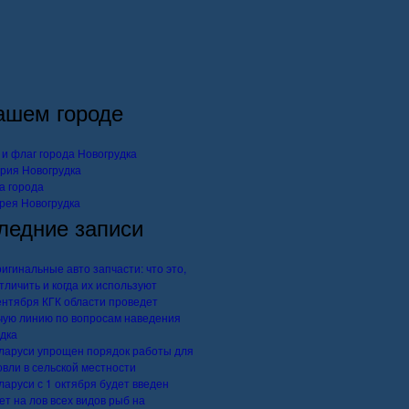
ашем городе
 и флаг города Новогрудка
рия Новогрудка
а города
рея Новогрудка
ледние записи
игинальные авто запчасти: что это,
отличить и когда их используют
ентября КГК области проведет
чую линию по вопросам наведения
дка
ларуси упрощен порядок работы для
овли в сельской местности
ларуси с 1 октября будет введен
ет на лов всех видов рыб на