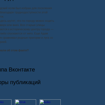
дский холм был избран для поселения
благодаря труднодоступности этой
ти.
здесь шутят, что по городу можно ходить
вверх или вниз. Все старые улицы
ются к историческому центру города —
, либо спускаются от него. Еще Адам
ч сравнивал родные пригорки и луга со
рией.
нали об этом факте?
ппа Вконтакте
оры публикаций