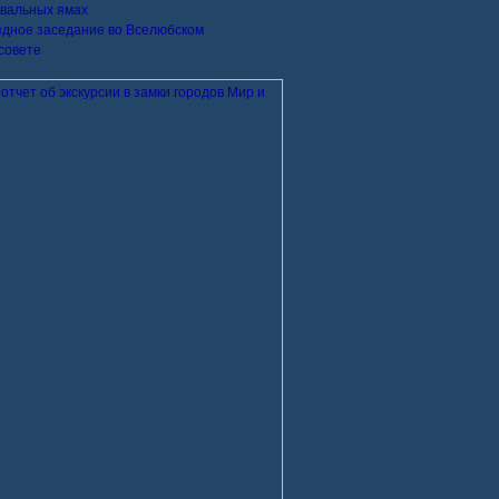
вальных ямах
дное заседание во Вселюбском
совете