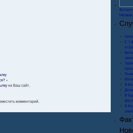
Фотоотч
Несвиж
Слу
Авто
С 1 
в Гр
Бело
свое
Тури
приз
Пьян
алку
Инте
ся?
»
В Бе
ылку
на Ваш сайт.
Дохо
В Бу
фест
азместить комментарий.
В Бе
элек
Фак
Нов