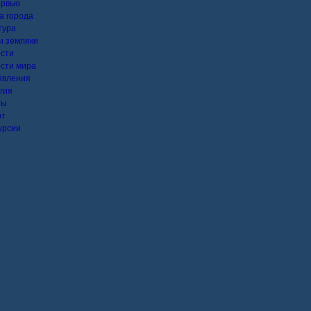
ервью
а города
тура
 земляки
сти
сти мира
явления
гия
ты
рт
урсии