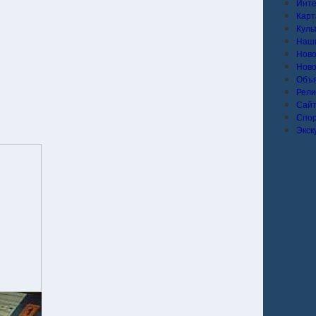
Инт
Карт
Куль
Наши
Ново
Ново
Объ
Рели
Сай
Спо
Экск