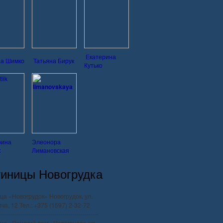
Екатерина
на Шимко
Татьяна Бирук
Кутько
рина
Элеонора
к
Лимановская
тиницы Новогрудка
ца «Новогрудок» Новогрудок, ул.
ча, 12 Тел.: +375 (1597) 2-32-72
--------------------------------------------------
ца «Панский дом» Новогрудок, ул.