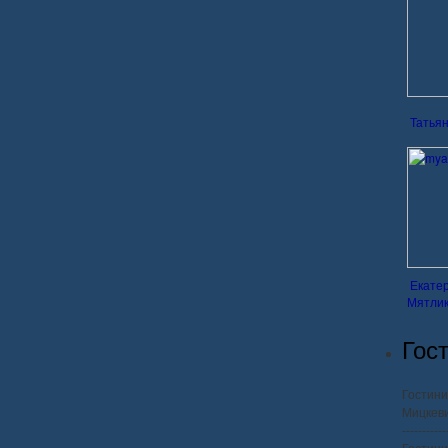
Татья
Екате
Мятли
Гос
Гостини
Мицкеви
-----------
Гостини