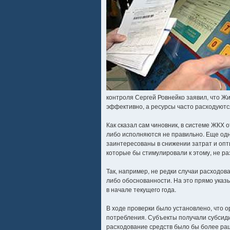
контроля Сергей Ровнейко заявил, что 
эффективно, а ресурсы часто расходуют
Как сказал сам чиновник, в системе ЖКХ 
либо исполняются не правильно. Еще одн
заинтересованы в снижении затрат и опт
которые бы стимулировали к этому, не р
Так, например, не редки случаи расходов
либо обоснованности. На это прямо указ
в начале текущего года.
В ходе проверки было установлено, что 
потребления. Субъекты получали субсиди
расходование средств было бы более рац