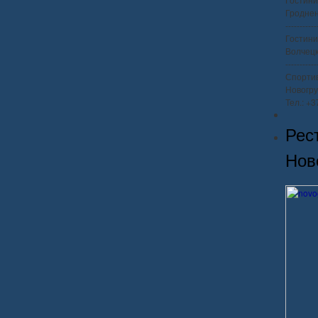
Гроднен
-----------
Гостини
Волчецко
-----------
Спорти
Новогру
Тел.: +
Рес
Нов