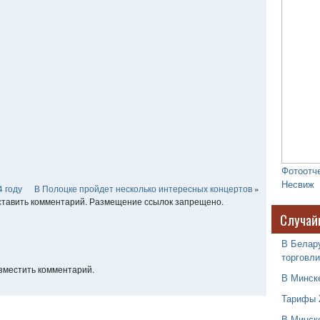
Фотоотче
Несвиж
4 году
В Полоцке пройдет несколько интересных концертов
»
оставить комментарий. Размещение ссылок запрещено.
Случай
В Белар
торговли
азместить комментарий.
В Минск
Тарифы 
В Минск