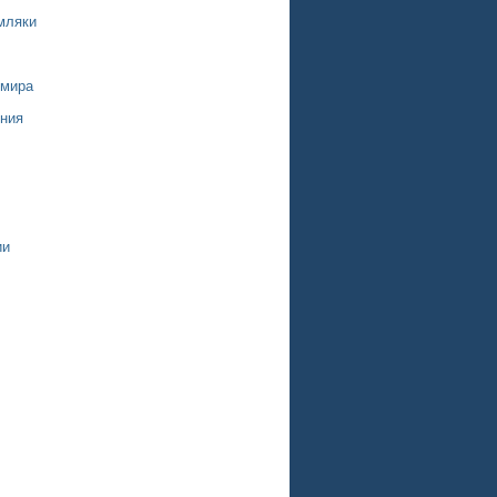
мляки
 мира
ния
ии