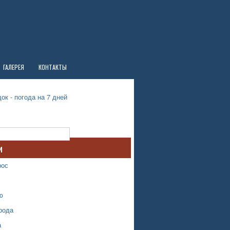
ГАЛЕРЕЯ
КОНТАКТЫ
ок - погода на 7 дней
и
рос
ю
рода
а