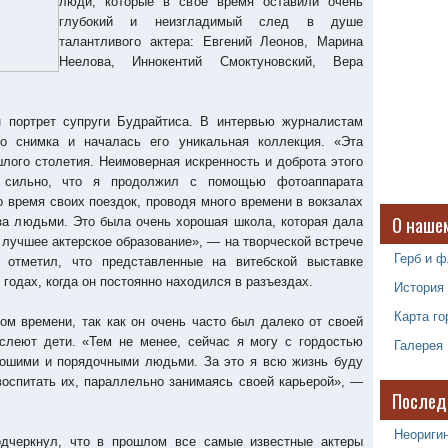
люди, которые в свое время оставили очень
глубокий и неизгладимый след в душе
талантливого актера: Евгений Леонов, Марина
Неелова, Иннокентий Смоктуновский, Вера
н портрет супруги Будрайтиса. В интервью журналистам
го снимка и началась его уникальная коллекция. «Эта
лого столетия. Неимоверная искренность и доброта этого
о сильно, что я продолжил с помощью фотоаппарата
о время своих поездок, проводя много времени в вокзалах
О наше
за людьми. Это была очень хорошая школа, которая дала
 лучшее актерское образование», — на творческой встрече
Герб и ф
 отметил, что представленные на витебской выставке
 годах, когда он постоянно находился в разъездах.
История
Карта го
том времени, так как он очень часто был далеко от своей
ослеют дети. «Тем не менее, сейчас я могу с гордостью
Галерея
рошими и порядочными людьми. За это я всю жизнь буду
 воспитать их, параллельно занимаясь своей карьерой», —
Послед
Неоригин
одчеркнул, что в прошлом все самые известные актеры