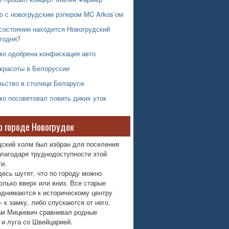
ю с новогрудским рэпером MC Arkos’ом
состоянии находится Новогрудский
годня?
ко одобрена конфискация авто
 красоты в Белоруссии
льство в столице Беларуси
о посоветовал ловить диких уток
о городе Новогрудок
дский холм был избран для поселения
лагодаря труднодоступности этой
и.
десь шутят, что по городу можно
олько вверх или вниз. Все старые
однимаются к историческому центру
 к замку, либо спускаются от него.
м Мицкевич сравнивал родные
 и луга со Швейцарией.