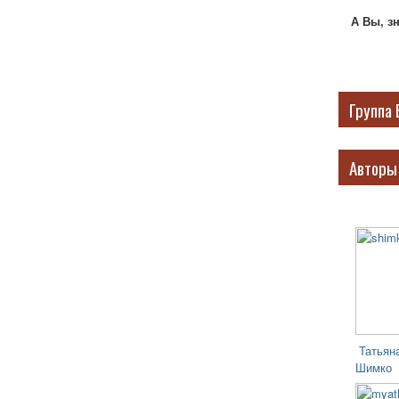
А Вы, з
Группа 
Авторы
Татьян
Шимко