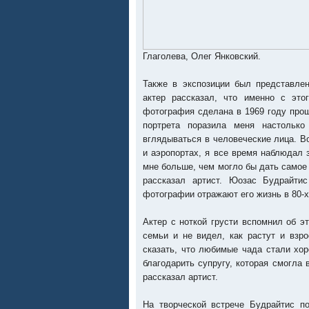
Глаголева, Олег Янковский.
Также в экспозиции был представле
актер рассказал, что именно с это
фотография сделана в 1969 году прош
портрета поразила меня настольк
вглядываться в человеческие лица. В
и аэропортах, я все время наблюдал 
мне больше, чем могло бы дать самое
рассказал артист. Юозас Будрайтис
фотографии отражают его жизнь в 80-х
Актер с ноткой грусти вспомнил об э
семьи и не видел, как растут и взр
сказать, что любимые чада стали хо
благодарить супругу, которая смогла
рассказал артист.
На творческой встрече Будрайтис п