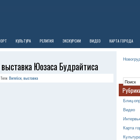
ПОРТ
КУЛЬТУРА
РЕЛИГИЯ
ЭКСКУРСИИ
ВИДЕО
КАРТА ГОРОДА
Новогруд
 выставка Юозаса Будрайтиса
Теги:
Витебск
,
выставка
Рубрик
Блиц-оп
Видео
Интервь
Карта го
Культур