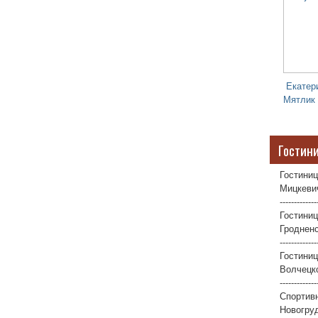
Екатер
Мятлик
Гостин
Гостиниц
Мицкевич
-------------
Гостиниц
Гродненс
-------------
Гостини
Волчецко
-------------
Спортив
Новогруд