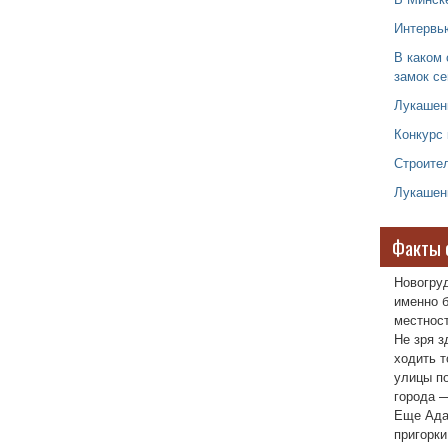
Интервь
В каком 
замок се
Лукашен
Конкурс
Строите
Лукашенк
Факты 
Новогру
именно б
местност
Не зря з
ходить т
улицы п
города —
Еще Ада
пригорки