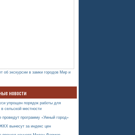
т об экскурсии в замки городов Мир и
ные новости
уси упрощен порядок работы для
 в сельской местности
е проведут программу «Умный город»
ЖКХ вынесут за индекс цен
е прошел концерт Милен Фармер