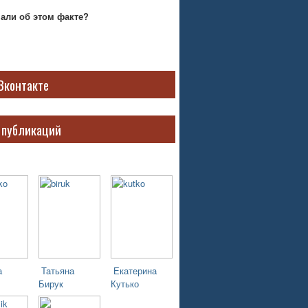
нали об этом факте?
Вконтакте
 публикаций
а
Татьяна
Екатерина
Бирук
Кутько