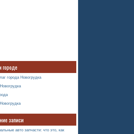
м городе
лаг города Новогрудка
 Новогрудка
рода
 Новогрудка
ние записи
альные авто запчасти: что это, как