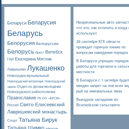
Poppular Tags
Недавние записи
Беларусия
Неоригинальные авто запчаст
Беларуси
что это, как отличить и когда 
Беларусь
используют
Белорусия
29 сентября КГК области
Белоруссии
проведет горячую линию по
Белорусь
Витебск
вопросам наведения порядка
Брест
Екатерина Мятлик
ГАИ
В Беларуси упрощен порядок
Лукашенко
работы для торговли в сельс
Лавришево
местности
Новогрудок музыкальный
В Беларуси с 1 октября буде
Новогрудский ветропарк
Новогрудский
введен запрет на лов всех в
Отдел по делам молодежи
замок
рыб на зимовальных ямах
Новогрудского райисполкома
Православие
РК ОО «БРСМ»
Выездное заседание во
Свято-Елисеевский
Вселюбском сельсовете
Россия
Лавришевский монастырь
Татьяна Бирук
Спорт
Татьяна Шимко
алкоголь