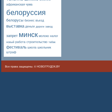
африканская чума
белоруссия
белорусы
бизнес
въезд
выставка
деньги
дороги
завод
минск
запрет
молоко
налог
работа
строительство
новый
табак
фестиваль
школа
школьник
штраф
Все права защищены. ©
НОВОГРУДОК.BY