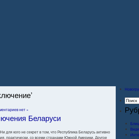
Новогру
ключение’
Руб
ментариев нет »
лючения Беларуси
Блиц
Вид
Ни для кого не секрет в том, что Республика Беларусь активно
Инт
ия, практически, со всеми странами Южной Америки. Другое