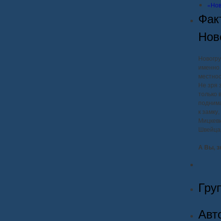
«Нов
Фак
Нов
Новогру
именно 
местнос
Не зря 
только 
поднима
к замку
Мицкеви
Швейца
А Вы, з
Гру
Авт