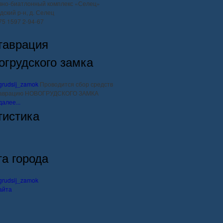
вно-биатлонный комплекс «Селец»
дский р-н, д. Селец
375 1597 2-94-67
таврация
огрудского замка
Проводится сбор средств
таврацию НОВОГРУДСКОГО ЗАМКА
далее...
тистика
та города
айта