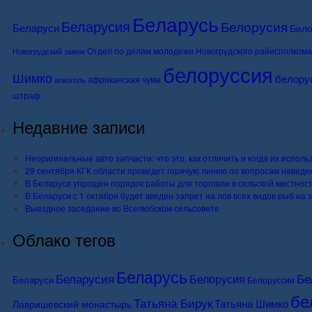
Беларусь
Беларусия
Белорусия
Беларуси
Бело
Отдел по делам молодежи Новогрудского райисполкома
Новогрудский замок
белоруссия
Шимко
белору
африканская чума
алкоголь
штраф
Недавние записи
Неоригинальные авто запчасти: что это, как отличить и когда их исполь
29 сентября КГК области проведет горячую линию по вопросам наведе
В Беларуси упрощен порядок работы для торговли в сельской местнос
В Беларуси с 1 октября будет введен запрет на лов всех видов рыб на
Выездное заседание во Вселюбском сельсовете
Облако тегов
Беларусь
Бе
Беларусия
Белорусия
Беларуси
Белоруссии
бе
Татьяна Бирук
Татьяна Шимко
Лавришевский монастырь