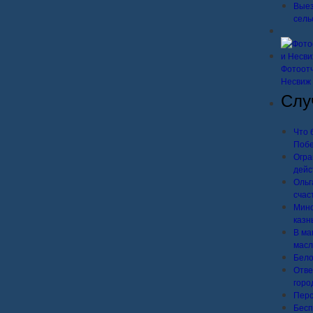
Выез
сель
Фотоотч
Несвиж
Слу
Что 
Поб
Огра
дейс
Ольг
счас
Минс
казн
В ма
масл
Бело
Отве
горо
Перс
Бесп