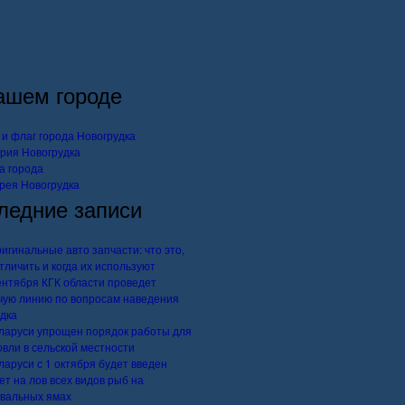
ашем городе
 и флаг города Новогрудка
рия Новогрудка
а города
рея Новогрудка
ледние записи
игинальные авто запчасти: что это,
отличить и когда их используют
ентября КГК области проведет
чую линию по вопросам наведения
дка
ларуси упрощен порядок работы для
овли в сельской местности
ларуси с 1 октября будет введен
ет на лов всех видов рыб на
вальных ямах