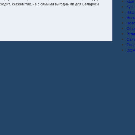
Карт
сходит, скажем так, не с самыми выгодными для Беларуси
Куль
Наши
Ново
Ново
Объ
Рели
Сай
Спо
Экск