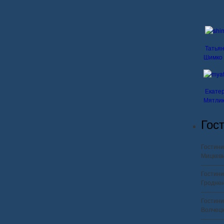
Татья
Шимко
Екате
Мятли
Гос
Гостини
Мицкеви
-----------
Гостини
Гроднен
-----------
Гостини
Волчецко
-----------