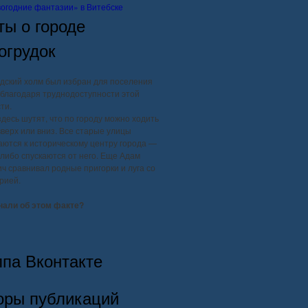
огодние фантазии» в Витебске
ты о городе
огрудок
дский холм был избран для поселения
благодаря труднодоступности этой
ти.
здесь шутят, что по городу можно ходить
вверх или вниз. Все старые улицы
ются к историческому центру города —
, либо спускаются от него. Еще Адам
ч сравнивал родные пригорки и луга со
рией.
нали об этом факте?
ппа Вконтакте
оры публикаций