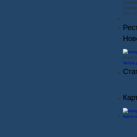
Спорти
Новогру
Тел.: +
Рес
Нов
на рес
Читать 
Ста
Кар
Карта с