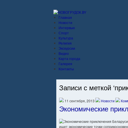
Главная
Новости
Интервью
Спорт
Культура
Религия
Экскурсии
Видео
Карта города
Галерея
Контакты
Записи с меткой ‘при
11 сентября, 2013
Новости
Ком
Экономические прик
ищет экономические точки соприкосновен