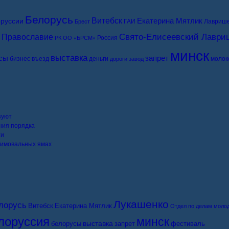
Белорусь
Витебск
Екатерина Мятлик
руссии
ГАИ
Лавриш
Брест
Свято-Елисеевский Лаври
Православие
Россия
РК ОО «БРСМ»
минск
выставка
сы
запрет
бизнес
въезд
деньги
молок
дороги
завод
зуют
ния порядка
ти
 зимовальных ямах
Лукашенко
лорусь
Витебск
Екатерина Мятлик
Отдел по делам моло
лоруссия
минск
выставка
белорусы
запрет
фестиваль