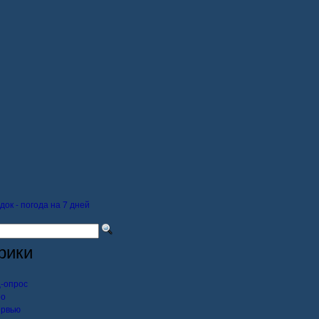
док - погода на 7 дней
рики
-опрос
ео
ервью