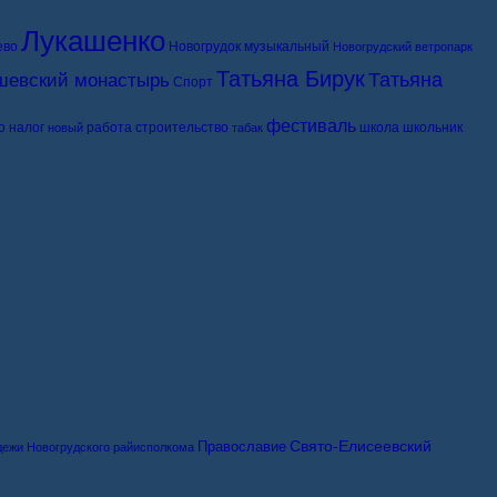
Лукашенко
ево
Новогрудок музыкальный
Новогрудский ветропарк
Татьяна Бирук
Татьяна
шевский монастырь
Спорт
фестиваль
о
налог
работа
строительство
школа
школьник
новый
табак
Свято-Елисеевский
Православие
дежи Новогрудского райисполкома