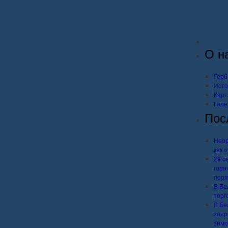
О н
Герб
Исто
Карт
Гале
Пос
Неор
как 
29 с
горя
поря
В Бе
торг
В Бе
запр
зимо