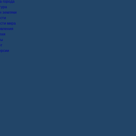
а города
тура
 земляки
сти
сти мира
явления
гия
ты
рт
урсии