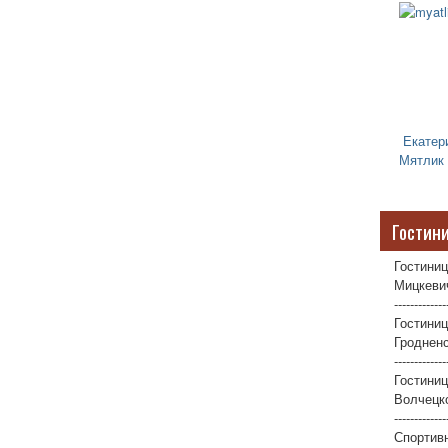
Екатер
Мятлик
Гостин
Гостиниц
Мицкевич
-------------
Гостиниц
Гродненс
-------------
Гостини
Волчецко
-------------
Спортив