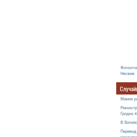
Фотоотче
Несвиж
Случай
Макею р
Реконстр
Гродно 4
В Витеб
Перевод 
ремонто