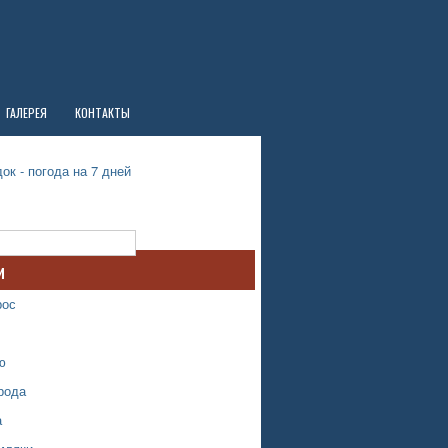
ГАЛЕРЕЯ
КОНТАКТЫ
ок - погода на 7 дней
и
рос
ю
рода
а