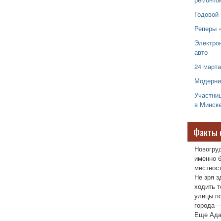
Годовой 
Реперы 
Электро
авто
24 марта
Модерни
Участниц
в Минск
Факты 
Новогру
именно б
местност
Не зря з
ходить т
улицы п
города —
Еще Ада