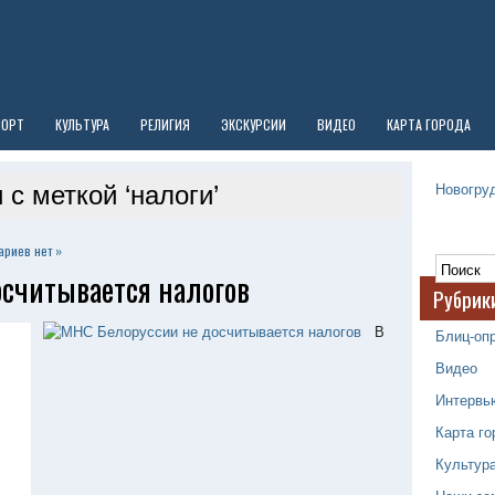
ПОРТ
КУЛЬТУРА
РЕЛИГИЯ
ЭКСКУРСИИ
ВИДЕО
КАРТА ГОРОДА
Новогруд
 с меткой ‘налоги’
ариев нет »
считывается налогов
Рубрик
В
Блиц-оп
Видео
Интервь
Карта го
Культур