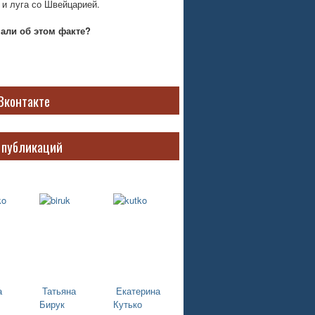
 и луга со Швейцарией.
нали об этом факте?
Вконтакте
 публикаций
а
Татьяна
Екатерина
Бирук
Кутько