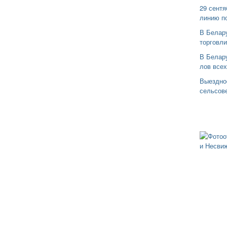
29 сентя
линию п
В Белар
торговли
В Белару
лов все
Выездно
сельсов