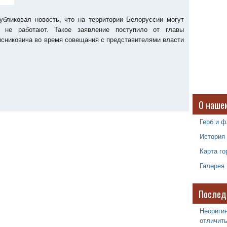
бликовал новость, что на территории Белоруссии могут
е не работают. Такое заявление поступило от главы
сниковича во время совещания с представителями власти
О наше
Герб и ф
История
Карта го
Галерея
Послед
Неоригин
отличить