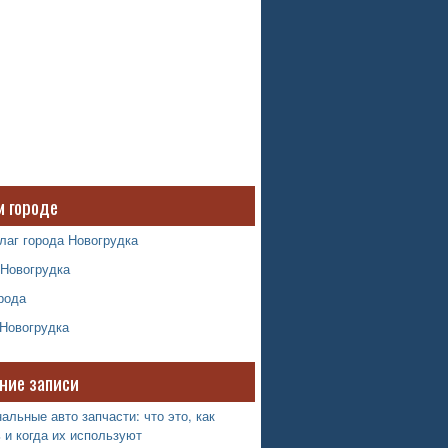
м городе
лаг города Новогрудка
 Новогрудка
рода
 Новогрудка
ние записи
альные авто запчасти: что это, как
 и когда их используют