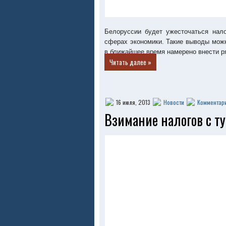
Белоруссии будет ужесточаться нало
сферах экономики. Такие выводы мож
в ближайшее время намерено внести р
Читать далее »
16 июля, 2013
Новости
Комментари
Взимание налогов с т