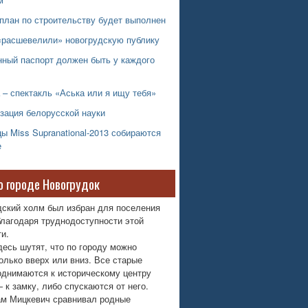
план по строительству будет выполнен
«расшевелили» новогрудскую публику
нный паспорт должен быть у каждого
 – спектакль «Аська или я ищу тебя»
зация белорусской науки
ы Miss Supranational-2013 собираются
е
о городе Новогрудок
дский холм был избран для поселения
лагодаря труднодоступности этой
и.
десь шутят, что по городу можно
олько вверх или вниз. Все старые
однимаются к историческому центру
 к замку, либо спускаются от него.
м Мицкевич сравнивал родные