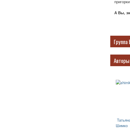
пригорки
А Вы, з
Группа 
Авторы
Татьян
Шимко