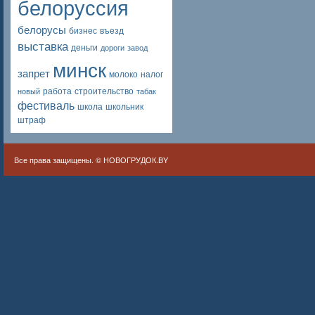
белоруссия
белорусы
бизнес
въезд
выставка
деньги
дороги
завод
минск
запрет
молоко
налог
работа
строительство
новый
табак
фестиваль
школа
школьник
штраф
Все права защищены. ©
НОВОГРУДОК.BY