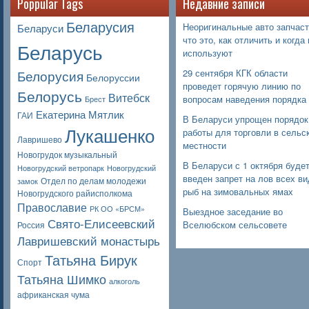
Poppular Tags
Недавние записи
Беларусия
Неоригинальные авто запчаст
Беларуси
что это, как отличить и когда 
Беларусь
используют
Белорусия
29 сентября КГК области
Белоруссии
проведет горячую линию по
Белорусь
Витебск
вопросам наведения порядка
Брест
Екатерина Мятлик
ГАИ
В Беларуси упрощен порядок
Лукашенко
работы для торговли в сельс
Лавришево
местности
Новогрудок музыкальный
В Беларуси с 1 октября буде
Новогрудский ветропарк
Новогрудский
введен запрет на лов всех в
Отдел по делам молодежи
замок
рыб на зимовальных ямах
Новогрудского райисполкома
Православие
РК ОО «БРСМ»
Выездное заседание во
Свято-Елисеевский
Вселюбском сельсовете
Россия
Лавришевский монастырь
Татьяна Бирук
Спорт
Татьяна Шимко
алкоголь
африканская чума