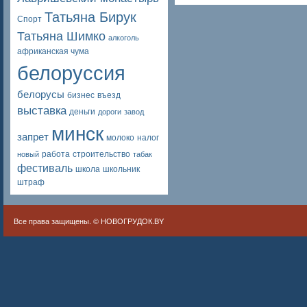
Татьяна Бирук
Спорт
Татьяна Шимко
алкоголь
африканская чума
белоруссия
белорусы
бизнес
въезд
выставка
деньги
дороги
завод
минск
запрет
молоко
налог
работа
строительство
новый
табак
фестиваль
школа
школьник
штраф
Все права защищены. ©
НОВОГРУДОК.BY