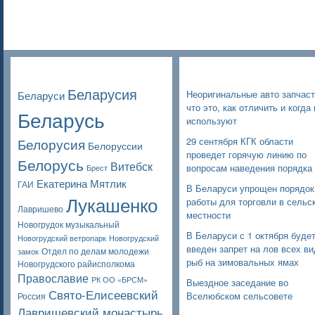
Poppular Tags
Недавние записи
Беларусия
Неоригинальные авто запчаст
Беларуси
что это, как отличить и когда 
Беларусь
используют
Белорусия
29 сентября КГК области
Белоруссии
проведет горячую линию по
Белорусь
Витебск
вопросам наведения порядка
Брест
Екатерина Мятлик
ГАИ
В Беларуси упрощен порядок
Лукашенко
работы для торговли в сельс
Лавришево
местности
Новогрудок музыкальный
В Беларуси с 1 октября буде
Новогрудский ветропарк
Новогрудский
введен запрет на лов всех в
Отдел по делам молодежи
замок
рыб на зимовальных ямах
Новогрудского райисполкома
Православие
РК ОО «БРСМ»
Выездное заседание во
Свято-Елисеевский
Вселюбском сельсовете
Россия
Лавришевский монастырь