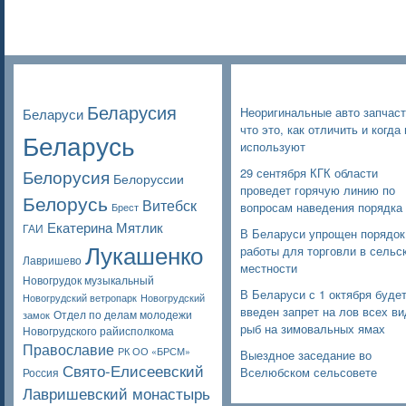
Poppular Tags
Недавние записи
Беларусия
Неоригинальные авто запчаст
Беларуси
что это, как отличить и когда 
Беларусь
используют
Белорусия
29 сентября КГК области
Белоруссии
проведет горячую линию по
Белорусь
Витебск
вопросам наведения порядка
Брест
Екатерина Мятлик
ГАИ
В Беларуси упрощен порядок
Лукашенко
работы для торговли в сельс
Лавришево
местности
Новогрудок музыкальный
В Беларуси с 1 октября буде
Новогрудский ветропарк
Новогрудский
введен запрет на лов всех в
Отдел по делам молодежи
замок
рыб на зимовальных ямах
Новогрудского райисполкома
Православие
РК ОО «БРСМ»
Выездное заседание во
Свято-Елисеевский
Вселюбском сельсовете
Россия
Лавришевский монастырь