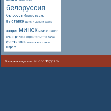
белоруссия
белорусы
бизнес
въезд
выставка
деньги
дороги
завод
минск
запрет
молоко
налог
работа
строительство
новый
табак
фестиваль
школа
школьник
штраф
Все права защищены. ©
НОВОГРУДОК.BY