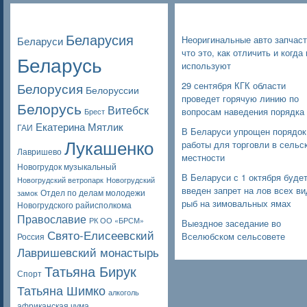
Poppular Tags
Недавние записи
Беларусия
Неоригинальные авто запчаст
Беларуси
что это, как отличить и когда 
Беларусь
используют
Белорусия
29 сентября КГК области
Белоруссии
проведет горячую линию по
Белорусь
Витебск
вопросам наведения порядка
Брест
Екатерина Мятлик
ГАИ
В Беларуси упрощен порядок
Лукашенко
работы для торговли в сельс
Лавришево
местности
Новогрудок музыкальный
В Беларуси с 1 октября буде
Новогрудский ветропарк
Новогрудский
введен запрет на лов всех в
Отдел по делам молодежи
замок
рыб на зимовальных ямах
Новогрудского райисполкома
Православие
РК ОО «БРСМ»
Выездное заседание во
Свято-Елисеевский
Вселюбском сельсовете
Россия
Лавришевский монастырь
Татьяна Бирук
Спорт
Татьяна Шимко
алкоголь
африканская чума