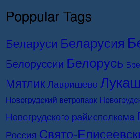
Poppular Tags
Б
Беларусия
Беларуси
Белорусь
Белоруссии
Бре
Лукаш
Мятлик
Лавришево
Новогрудский ветропарк
Новогрудс
Новогрудского райисполкома
Свято-Елисеевск
Россия