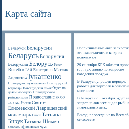
Карта сайта
Poppular Tags
Недавние записи
Беларусия
Беларуси
Неоригинальные авто запчасти:
это, как отличить и когда их
Беларусь
Белорусия
используют
Белорусь
Белоруссии
29 сентября КГК области пров
Брест
Витебск
горячую линию по вопросам
Екатерина Мятлик
ГАИ
наведения порядка
Лукашенко
Лавришево
В Беларуси упрощен порядок
Новогрудок музыкальный
Новогрудский
работы для торговли в сельской
Отдел по
ветропарк
Новогрудский замок
местности
делам молодежи Новогрудского
Православие
райисполкома
РК ОО
В Беларуси с 1 октября будет в
Свято-
запрет на лов всех видов рыб н
Россия
«БРСМ»
зимовальных ямах
Елисеевский Лавришевский
Татьяна
монастырь
Выездное заседание во Вселюб
Спорт
сельсовете
Бирук
Татьяна Шимко
африканская чума
алкоголь