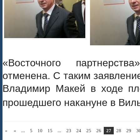
«Восточного партнерст
отменена. С таким заявлени
Владимир Макей в ходе пл
прошедшего накануне в Вил
«
«
...
5
10
15
...
23
24
25
26
27
28
29
3