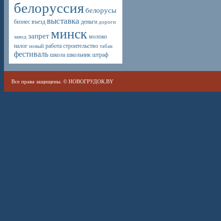
белоруссия
белорусы
выставка
бизнес
въезд
деньги
дороги
минск
запрет
молоко
завод
налог
работа
строительство
новый
табак
фестиваль
школа
школьник
штраф
Все права защищены. ©
НОВОГРУДОК.BY