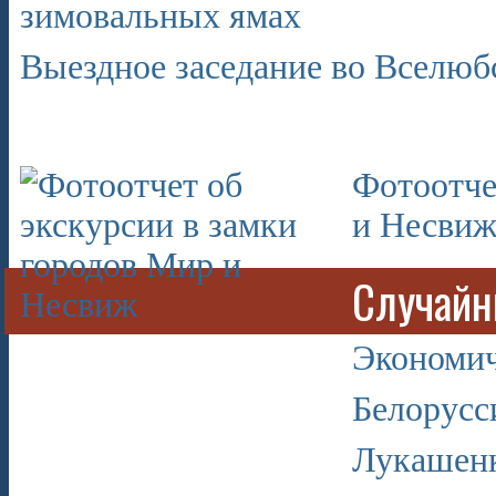
зимовальных ямах
Выездное заседание во Вселюб
Фотоотче
и Несви
Случайн
Экономич
Белорусс
Лукашенк