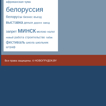
африканская чума
белоруссия
белорусы
бизнес
въезд
выставка
деньги
дороги
завод
минск
запрет
молоко
налог
работа
строительство
новый
табак
фестиваль
школа
школьник
штраф
Все права защищены. ©
НОВОГРУДОК.BY