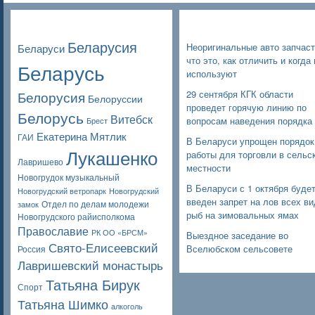
Poppular Tags
Недавние записи
Беларусия
Неоригинальные авто запчаст
Беларуси
что это, как отличить и когда 
Беларусь
используют
Белорусия
29 сентября КГК области
Белоруссии
проведет горячую линию по
Белорусь
Витебск
вопросам наведения порядка
Брест
Екатерина Мятлик
ГАИ
В Беларуси упрощен порядок
Лукашенко
работы для торговли в сельс
Лавришево
местности
Новогрудок музыкальный
В Беларуси с 1 октября буде
Новогрудский ветропарк
Новогрудский
введен запрет на лов всех в
Отдел по делам молодежи
замок
рыб на зимовальных ямах
Новогрудского райисполкома
Православие
РК ОО «БРСМ»
Выездное заседание во
Свято-Елисеевский
Вселюбском сельсовете
Россия
Лавришевский монастырь
Татьяна Бирук
Спорт
Татьяна Шимко
алкоголь