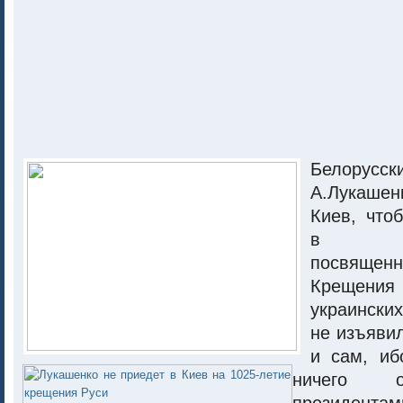
Белорус
А.Лукаше
Киев, что
в пра
посвяще
Крещения
украински
не изъяви
и сам, иб
ничего о