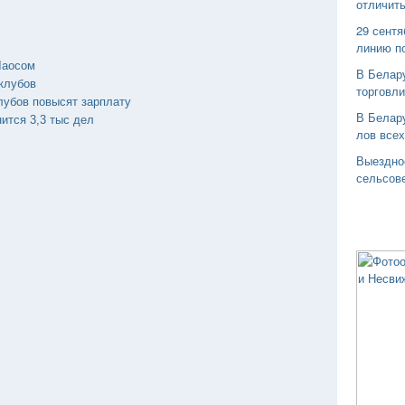
отличить
29 сентя
линию п
Лаосом
В Белар
клубов
торговли
лубов повысят зарплату
В Белару
ится 3,3 тыс дел
лов все
Выездно
сельсов