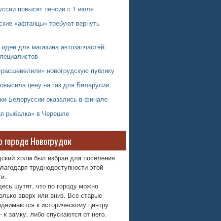
уссии повысят пенсии с 1 июля
ские «афганцы» требуют вернуть
 идеи для магазина автозапчастей:
специалистов
«расшевелили» новогрудскую публику
овысила цену на газ для Беларусии
ки Белоруссии оказались в финале
я рыбалка» в Черешле
о городе Новогрудок
дский холм был избран для поселения
лагодаря труднодоступности этой
и.
десь шутят, что по городу можно
олько вверх или вниз. Все старые
однимаются к историческому центру
 к замку, либо спускаются от него.