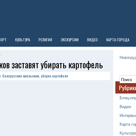
ПОРТ
КУЛЬТУРА
РЕЛИГИЯ
ЭКСКУРСИИ
ВИДЕО
КАРТА ГОРОДА
г
Новогруд
ов заставят убирать картофель
и:
Белорусские школьники
,
уборка картофеля
Рубрик
Блиц-оп
Видео
Интервь
Карта го
Культур