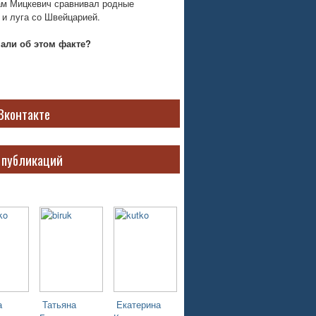
м Мицкевич сравнивал родные
 и луга со Швейцарией.
нали об этом факте?
Вконтакте
 публикаций
а
Татьяна
Екатерина