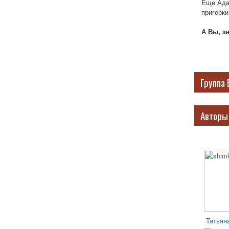
Еще Ада
пригорки
А Вы, з
Группа 
Авторы
Татьян