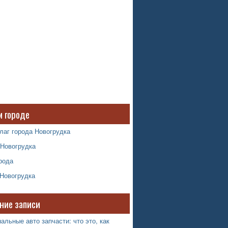
м городе
лаг города Новогрудка
 Новогрудка
рода
 Новогрудка
ние записи
альные авто запчасти: что это, как