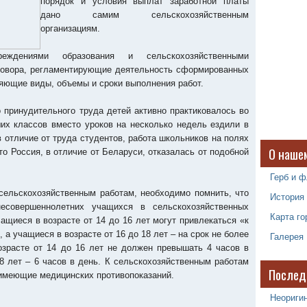
порядок и условия выплат заработной платы
дано самим сельскохозяйственным
организациям.
еждениями образования и сельскохозяйственными
говора, регламентирующие деятельность сформированных
ляющие виды, объемы и сроки выполнения работ.
 принудительного труда детей активно практиковалось во
их классов вместо уроков на несколько недель ездили в
в отличие от труда студентов, работа школьников на полях
О наше
то Россия, в отличие от Беларуси, отказалась от подобной
Герб и ф
сельскохозяйственным работам, необходимо помнить, что
История
есовершеннолетних учащихся в сельскохозяйственных
Карта го
чащиеся в возрасте от 14 до 16 лет могут привлекаться «к
, а учащиеся в возрасте от 16 до 18 лет – на срок не более
Галерея
озрасте от 14 до 16 лет не должен превышать 4 часов в
18 лет – 6 часов в день. К сельскохозяйственным работам
Послед
 имеющие медицинских противопоказаний.
Неоригин