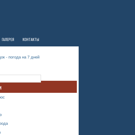
ГАЛЕРЕЯ
КОНТАКТЫ
ок - погода на 7 дней
и
рос
ю
рода
а