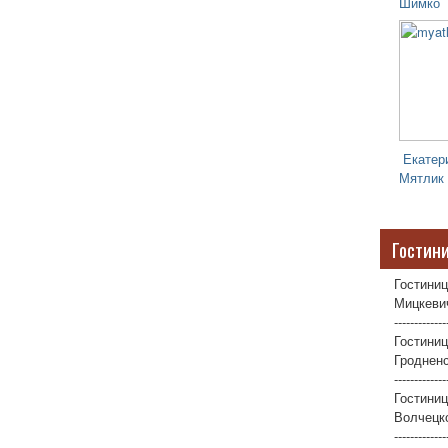
Шимко
Екатер
Мятлик
Гостин
Гостиниц
Мицкевич
-------------
Гостиниц
Гродненс
-------------
Гостини
Волчецко
-------------