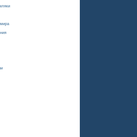
мляки
 мира
ния
ии