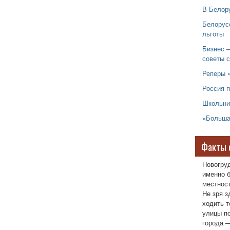
В Белор
Белорус
льготы
Бизнес –
советы 
Реперы 
Россия п
Школьни
«Больша
Факты 
Новогру
именно б
местност
Не зря з
ходить т
улицы п
города —