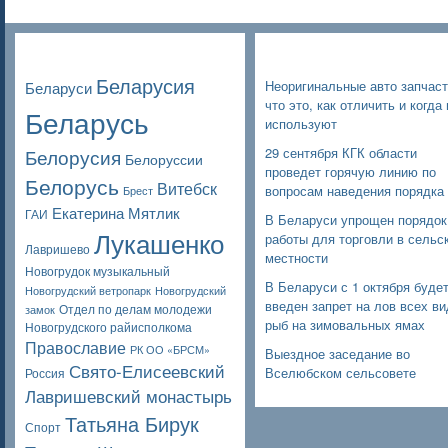
Poppular Tags
Недавние записи
Беларусия
Неоригинальные авто запчаст
Беларуси
что это, как отличить и когда 
Беларусь
используют
Белорусия
29 сентября КГК области
Белоруссии
проведет горячую линию по
Белорусь
Витебск
вопросам наведения порядка
Брест
Екатерина Мятлик
ГАИ
В Беларуси упрощен порядок
Лукашенко
работы для торговли в сельс
Лавришево
местности
Новогрудок музыкальный
В Беларуси с 1 октября буде
Новогрудский ветропарк
Новогрудский
введен запрет на лов всех в
Отдел по делам молодежи
замок
рыб на зимовальных ямах
Новогрудского райисполкома
Православие
РК ОО «БРСМ»
Выездное заседание во
Свято-Елисеевский
Вселюбском сельсовете
Россия
Лавришевский монастырь
Татьяна Бирук
Спорт