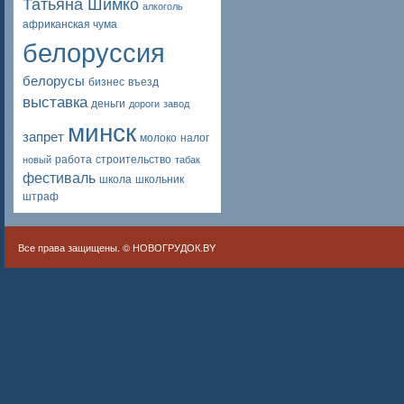
Татьяна Шимко
алкоголь
африканская чума
белоруссия
белорусы
бизнес
въезд
выставка
деньги
дороги
завод
минск
запрет
молоко
налог
работа
строительство
новый
табак
фестиваль
школа
школьник
штраф
Все права защищены. ©
НОВОГРУДОК.BY