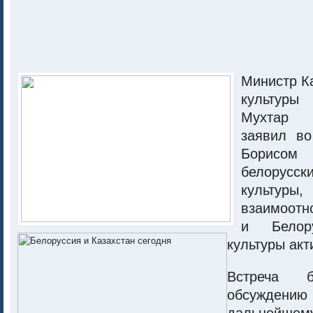
Министр К
культур
Мухтар
заявил во
Борисо
белорус
куль
взаимоотн
и Белор
культуры акт
Встреча 
обсуждени