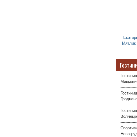
Екатер
Мятлик
Гостин
Гостиниц
Мицкевич
-------------
Гостиниц
Гродненс
-------------
Гостини
Волчецко
-------------
Спортив
Новогруд