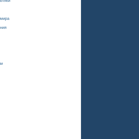
мляки
 мира
ния
ии