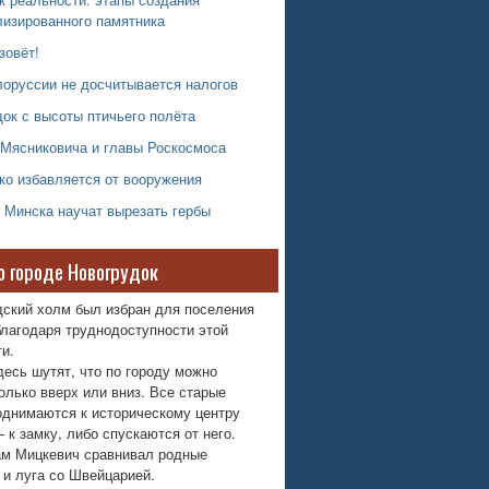
лизированного памятника
зовёт!
оруссии не досчитывается налогов
ок с высоты птичьего полёта
 Мясниковича и главы Роскосмоса
ко избавляется от вооружения
 Минска научат вырезать гербы
о городе Новогрудок
дский холм был избран для поселения
лагодаря труднодоступности этой
и.
десь шутят, что по городу можно
олько вверх или вниз. Все старые
однимаются к историческому центру
 к замку, либо спускаются от него.
м Мицкевич сравнивал родные
 и луга со Швейцарией.