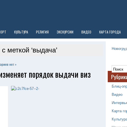
ПОРТ
КУЛЬТУРА
РЕЛИГИЯ
ЭКСКУРСИИ
ВИДЕО
КАРТА ГОРОДА
Новогруд
 с меткой ‘выдача’
ариев нет »
 изменяет порядок выдачи виз
Рубрик
Блиц-оп
Видео
Интервь
Карта го
Культур