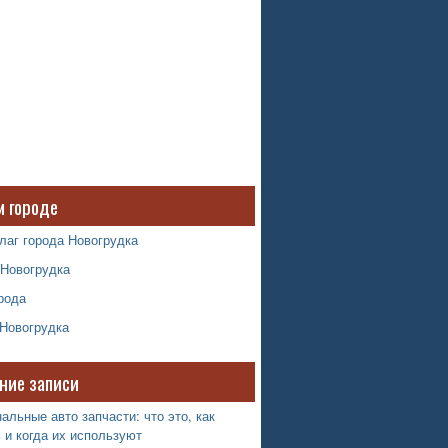
м городе
лаг города Новогрудка
 Новогрудка
рода
 Новогрудка
ние записи
альные авто запчасти: что это, как
 и когда их используют