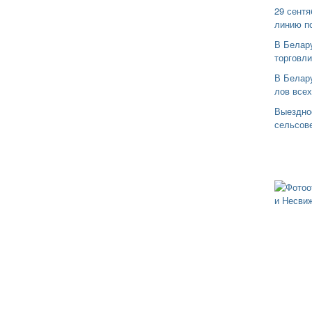
29 сентя
линию п
В Белар
торговли
В Белару
лов все
Выездно
сельсов