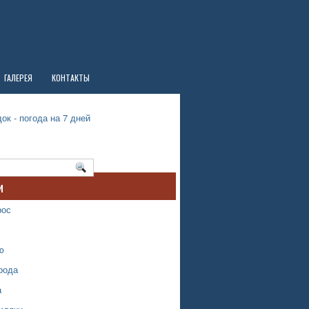
ГАЛЕРЕЯ
КОНТАКТЫ
ок - погода на 7 дней
и
рос
ю
рода
а