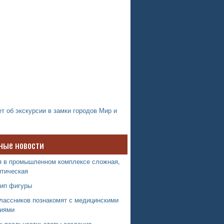
т об экскурсии в замки городов Мир и
ные новости
я в промышленном комплексе сложная,
итическая
тип фигуры
лассников познакомят с медицинскими
иями
к реальности: этапы создания