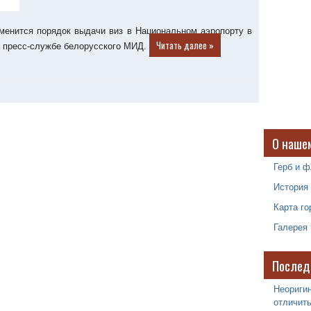
зменится порядок выдачи виз в Национальном аэропорту в
Читать далее »
в пресс-службе белорусского МИД.
О наше
Герб и ф
История
Карта го
Галерея
Послед
Неоригин
отличить