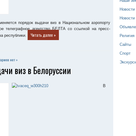
Наши зе
Новости
Новости
зменяется порядок выдачи виз в Национальном аэропорту
Объявле
ое телеграфное агентство БЕЛТА со ссылкой на пресс-
Читать далее »
Религия
ва республики.
Сайты
Спорт
ариев нет »
Экскурс
ачи виз в Белоруссии
В