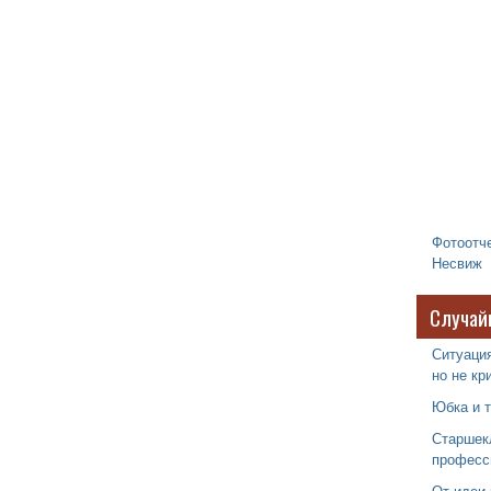
Фотоотче
Несвиж
Случай
Ситуаци
но не кр
Юбка и 
Старшек
професс
От идеи 