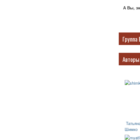
А Вы, з
Группа 
Авторы
Татьян
Шимко