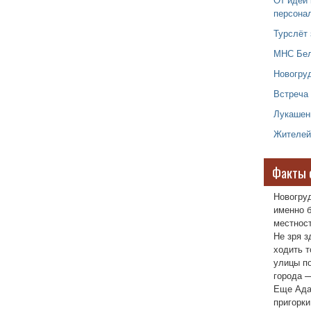
персона
Турслёт 
МНС Бел
Новогруд
Встреча
Лукашен
Жителей
Факты 
Новогру
именно б
местност
Не зря з
ходить т
улицы п
города —
Еще Ада
пригорки