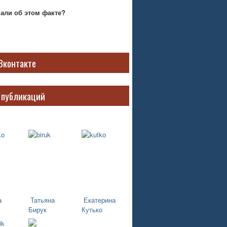
нали об этом факте?
Вконтакте
 публикаций
а
Татьяна
Екатерина
Бирук
Кутько