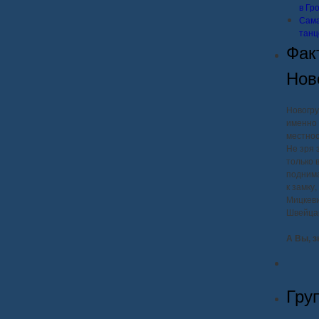
в Гр
Сама
танц
Фак
Нов
Новогру
именно 
местнос
Не зря 
только 
поднима
к замку
Мицкеви
Швейца
А Вы, з
Гру