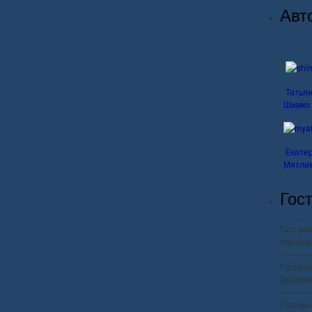
Авт
Татья
Шимко
Екате
Мятли
Гос
Гостини
Мицкеви
-----------
Гостини
Гроднен
-----------
Гостини