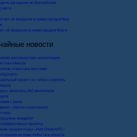
дное заседание во Вселюбском
совете
ет об экскурсии в замки городов Мир и
чайные новости
шенко рассказал про организацию
естов в Минске
тебске открылась выставка
ейдоскоп»
иальный запрет на табак и алкоголь
ларуси
русь лишилась 300 миллионов
аров
омим с умом
дание «Школы социального
тника»
грудчине внедряют
гоэффективные проекты
нске прошел показ «Red Dress МТС»
нструкция штурма Рейхстага прошла