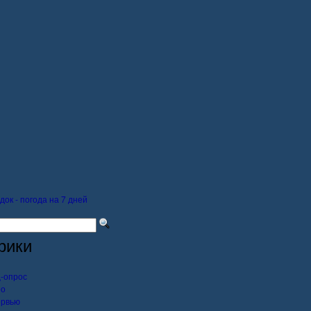
док - погода на 7 дней
рики
-опрос
ео
ервью