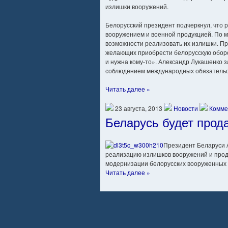
излишки вооружений.
Белорусский президент подчеркнул, что р
вооружением и военной продукцией. По м
возможности реализовать их излишки. Пр
желающих приобрести белорусскую оборон
и нужна кому-то». Александр Лукашенко з
соблюдением международных обязательс
Читать далее »
23 августа, 2013
Новости
Комме
Беларусь будет прод
Президент Беларуси 
реализацию излишков вооружений и прод
модернизации белорусских вооруженных 
Читать далее »