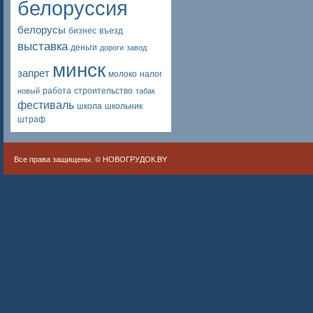
белоруссия
белорусы
бизнес
въезд
выставка
деньги
дороги
завод
минск
запрет
молоко
налог
работа
строительство
новый
табак
фестиваль
школа
школьник
штраф
Все права защищены. ©
НОВОГРУДОК.BY