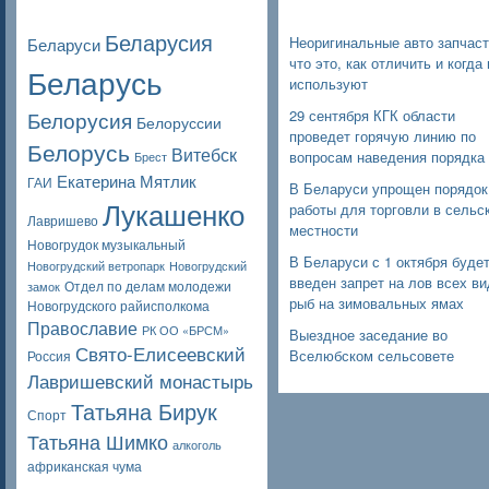
Poppular Tags
Недавние записи
Беларусия
Неоригинальные авто запчаст
Беларуси
что это, как отличить и когда 
Беларусь
используют
Белорусия
29 сентября КГК области
Белоруссии
проведет горячую линию по
Белорусь
Витебск
вопросам наведения порядка
Брест
Екатерина Мятлик
ГАИ
В Беларуси упрощен порядок
Лукашенко
работы для торговли в сельс
Лавришево
местности
Новогрудок музыкальный
В Беларуси с 1 октября буде
Новогрудский ветропарк
Новогрудский
введен запрет на лов всех в
Отдел по делам молодежи
замок
рыб на зимовальных ямах
Новогрудского райисполкома
Православие
РК ОО «БРСМ»
Выездное заседание во
Свято-Елисеевский
Вселюбском сельсовете
Россия
Лавришевский монастырь
Татьяна Бирук
Спорт
Татьяна Шимко
алкоголь
африканская чума