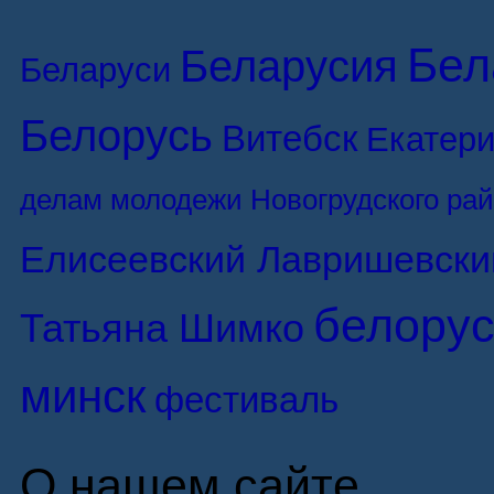
Бел
Беларусия
Беларуси
Белорусь
Витебск
Екатери
делам молодежи Новогрудского ра
Елисеевский Лавришевски
белорус
Татьяна Шимко
минск
фестиваль
О нашем сайте