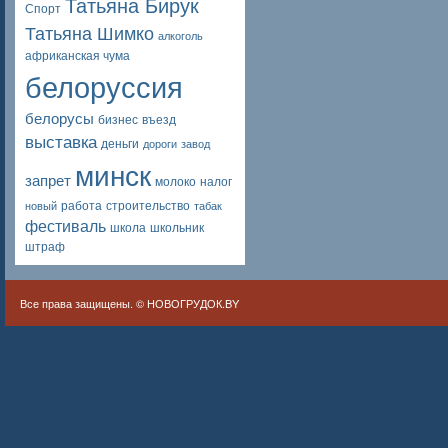
Татьяна Бирук
Спорт
Татьяна Шимко
алкоголь
африканская чума
белоруссия
белорусы
бизнес
въезд
выставка
деньги
дороги
завод
минск
запрет
молоко
налог
работа
строительство
новый
табак
фестиваль
школа
школьник
штраф
Все права защищены. ©
НОВОГРУДОК.BY