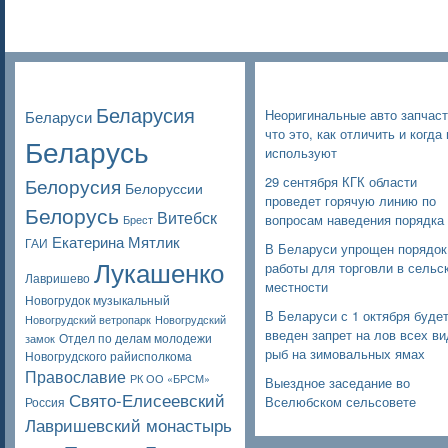
Poppular Tags
Недавние записи
Беларусия
Неоригинальные авто запчаст
Беларуси
что это, как отличить и когда 
Беларусь
используют
Белорусия
29 сентября КГК области
Белоруссии
проведет горячую линию по
Белорусь
Витебск
вопросам наведения порядка
Брест
Екатерина Мятлик
ГАИ
В Беларуси упрощен порядок
Лукашенко
работы для торговли в сельс
Лавришево
местности
Новогрудок музыкальный
В Беларуси с 1 октября буде
Новогрудский ветропарк
Новогрудский
введен запрет на лов всех в
Отдел по делам молодежи
замок
рыб на зимовальных ямах
Новогрудского райисполкома
Православие
РК ОО «БРСМ»
Выездное заседание во
Свято-Елисеевский
Вселюбском сельсовете
Россия
Лавришевский монастырь