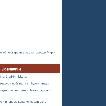
т об экскурсии в замки городов Мир и
ные новости
ічы Вялiкiя i Малыя
еларуси побывала в Нидерландах
рудке прошел день с Министерством
уси впервые конфисковали авто