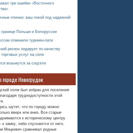
звал три ошибки «Восточного
ства»
очные пленки: ваш покой под надежной
а границе Польши и Белоруссии
уссии отменили туркмен-пати
кий регион лидирует по качеству
 торговых услуг на селе
си возьмутся за соцсети
о городе Новогрудок
дский холм был избран для поселения
лагодаря труднодоступности этой
и.
десь шутят, что по городу можно
олько вверх или вниз. Все старые
однимаются к историческому центру
 к замку, либо спускаются от него.
м Мицкевич сравнивал родные