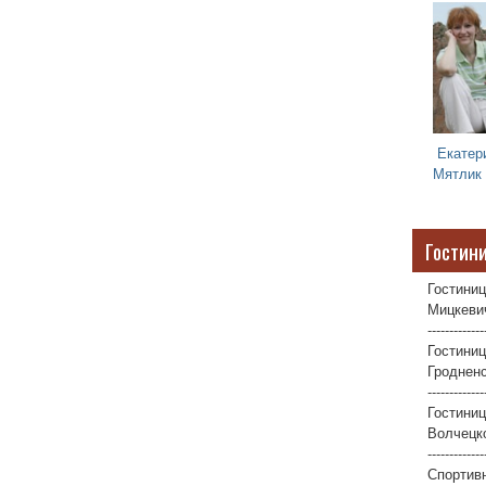
Екатер
Мятлик
Гостин
Гостиниц
Мицкевич
-------------
Гостиниц
Гродненс
-------------
Гостини
Волчецко
-------------
Спортив