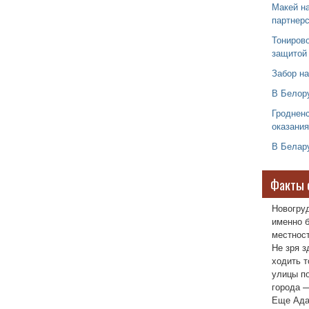
Макей на
партнер
Тониров
защитой
Забор н
В Белор
Гродненс
оказания
В Белару
Факты 
Новогру
именно б
местност
Не зря з
ходить т
улицы п
города —
Еще Ада