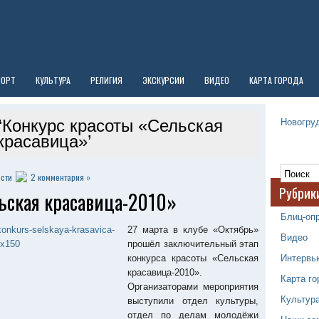
ПОРТ
КУЛЬТУРА
РЕЛИГИЯ
ЭКСКУРСИИ
ВИДЕО
КАРТА ГОРОДА
Новогруд
 ‘Конкурс красоты «Сельская
красавица»’
сти
2 комментария »
Рубрик
ьская красавица-2010»
Блиц-оп
27 марта в клубе «Октябрь»
Видео
прошёл заключительный этап
Интервь
конкурса красоты «Сельская
красавица-2010».
Карта го
Организаторами мероприятия
Культур
выступили отдел культуры,
отдел по делам молодёжи