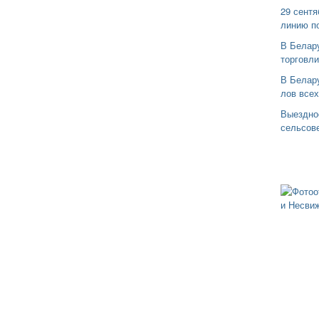
29 сентя
линию п
В Белар
торговли
В Белару
лов все
Выездно
сельсов