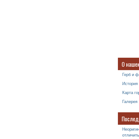
О наше
Герб и ф
История
Карта го
Галерея
Послед
Неоригин
отличить