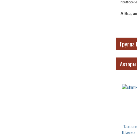
пригорки
А Вы, з
Группа 
Авторы
Татьян
Шимко