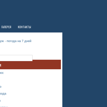
ГАЛЕРЕЯ
КОНТАКТЫ
ок - погода на 7 дней
и
рос
ю
рода
а