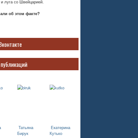
 и луга со Швейцарией.
нали об этом факте?
Вконтакте
 публикаций
а
Татьяна
Екатерина
Бирук
Кутько