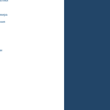
мляки
 мира
ния
ии