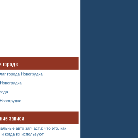
м городе
лаг города Новогрудка
 Новогрудка
рода
 Новогрудка
ние записи
альные авто запчасти: что это, как
 и когда их используют