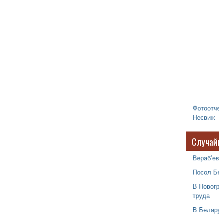
Фотоотче
Несвиж
Случай
Вераб’ев
Посол Б
В Новог
труда
В Белар