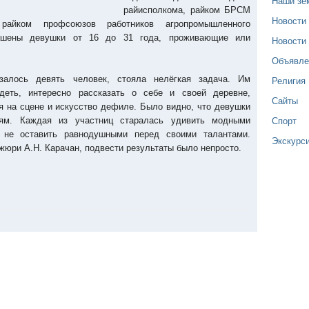
Наши зе
райисполкома, райком БРСМ
Новости
райком профсоюзов работников агропромышленного
ашены девушки от 16 до 31 года, проживающие или
Новости
Объявле
Религия
азалось девять человек, стояла нелёгкая задача. Им
деть, интересно рассказать о себе и своей деревне,
Сайты
 на сцене и искусство дефиле. Было видно, что девушки
Спорт
иям. Каждая из участниц старалась удивить модными
 не оставить равнодушными перед своими талантами.
Экскурс
жюри А.Н. Карачан, подвести результаты было непросто.