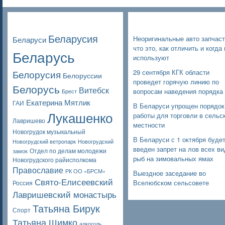
Poppular Tags
Недавние записи
Беларусия
Неоригинальные авто запчаст
Беларуси
что это, как отличить и когда 
Беларусь
используют
Белорусия
29 сентября КГК области
Белоруссии
проведет горячую линию по
Белорусь
Витебск
вопросам наведения порядка
Брест
Екатерина Мятлик
ГАИ
В Беларуси упрощен порядок
Лукашенко
работы для торговли в сельс
Лавришево
местности
Новогрудок музыкальный
В Беларуси с 1 октября буде
Новогрудский ветропарк
Новогрудский
введен запрет на лов всех в
Отдел по делам молодежи
замок
рыб на зимовальных ямах
Новогрудского райисполкома
Православие
РК ОО «БРСМ»
Выездное заседание во
Свято-Елисеевский
Вселюбском сельсовете
Россия
Лавришевский монастырь
Татьяна Бирук
Спорт
Татьяна Шимко
алкоголь