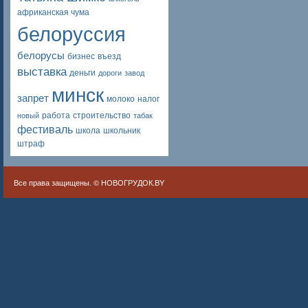
африканская чума
белоруссия
белорусы
бизнес
въезд
выставка
деньги
дороги
завод
минск
запрет
молоко
налог
работа
строительство
новый
табак
фестиваль
школа
школьник
штраф
Все права защищены. ©
НОВОГРУДОК.BY