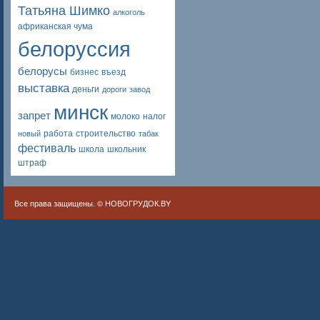
Татьяна Шимко
алкоголь
африканская чума
белоруссия
белорусы
бизнес
въезд
выставка
деньги
дороги
завод
минск
запрет
молоко
налог
работа
строительство
новый
табак
фестиваль
школа
школьник
штраф
Все права защищены. ©
НОВОГРУДОК.BY