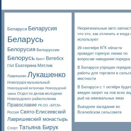
Poppular Tags
Недавние записи
Беларусия
Неоригинальные авто запчаст
Беларуси
что это, как отличить и когда 
Беларусь
используют
Белорусия
29 сентября КГК области
Белоруссии
проведет горячую линию по
Белорусь
Витебск
вопросам наведения порядка
Брест
Екатерина Мятлик
ГАИ
В Беларуси упрощен порядок
Лукашенко
работы для торговли в сельс
Лавришево
местности
Новогрудок музыкальный
В Беларуси с 1 октября буде
Новогрудский ветропарк
Новогрудский
введен запрет на лов всех в
Отдел по делам молодежи
замок
рыб на зимовальных ямах
Новогрудского райисполкома
Православие
РК ОО «БРСМ»
Выездное заседание во
Свято-Елисеевский
Вселюбском сельсовете
Россия
Лавришевский монастырь
Татьяна Бирук
Спорт