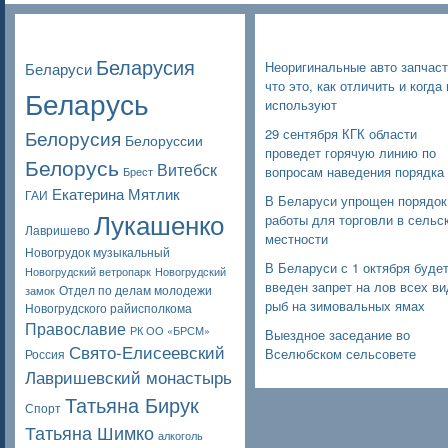
Poppular Tags
Недавние записи
Беларусия
Неоригинальные авто запчаст
Беларуси
что это, как отличить и когда 
Беларусь
используют
Белорусия
29 сентября КГК области
Белоруссии
проведет горячую линию по
Белорусь
Витебск
вопросам наведения порядка
Брест
Екатерина Мятлик
ГАИ
В Беларуси упрощен порядок
Лукашенко
работы для торговли в сельс
Лавришево
местности
Новогрудок музыкальный
В Беларуси с 1 октября буде
Новогрудский ветропарк
Новогрудский
введен запрет на лов всех в
Отдел по делам молодежи
замок
рыб на зимовальных ямах
Новогрудского райисполкома
Православие
РК ОО «БРСМ»
Выездное заседание во
Свято-Елисеевский
Вселюбском сельсовете
Россия
Лавришевский монастырь
Татьяна Бирук
Спорт
Татьяна Шимко
алкоголь