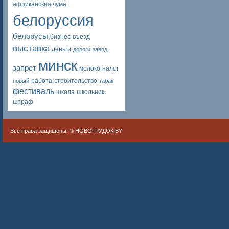
африканская чума
белоруссия
белорусы
бизнес
въезд
выставка
деньги
дороги
завод
минск
запрет
молоко
налог
работа
строительство
новый
табак
фестиваль
школа
школьник
штраф
Все права защищены. ©
НОВОГРУДОК.BY