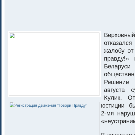
Верховн
отказалс
жалобу от
правду!» 
Беларус
обществен
Решение 
августа с
Кулик. От
юстиции б
2-мя нару
«неустрани