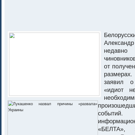
Белорус
Алекса
недавн
чиновнико
от получен
размера
заявил 
«идиот н
необходим
произошед
событий.
информаци
«БЕЛТА», 