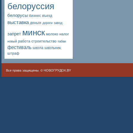
белоруссия
белорусы
бизнес
въезд
выставка
деньги
дороги
завод
минск
запрет
молоко
налог
работа
строительство
новый
табак
фестиваль
школа
школьник
штраф
Все права защищены. ©
НОВОГРУДОК.BY