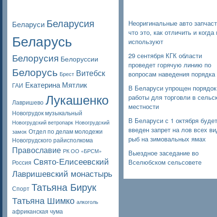
Poppular Tags
Недавние записи
Беларусия
Неоригинальные авто запчаст
Беларуси
что это, как отличить и когда 
Беларусь
используют
Белорусия
29 сентября КГК области
Белоруссии
проведет горячую линию по
Белорусь
Витебск
вопросам наведения порядка
Брест
Екатерина Мятлик
ГАИ
В Беларуси упрощен порядок
Лукашенко
работы для торговли в сельс
Лавришево
местности
Новогрудок музыкальный
В Беларуси с 1 октября буде
Новогрудский ветропарк
Новогрудский
введен запрет на лов всех в
Отдел по делам молодежи
замок
рыб на зимовальных ямах
Новогрудского райисполкома
Православие
РК ОО «БРСМ»
Выездное заседание во
Свято-Елисеевский
Вселюбском сельсовете
Россия
Лавришевский монастырь
Татьяна Бирук
Спорт
Татьяна Шимко
алкоголь
африканская чума