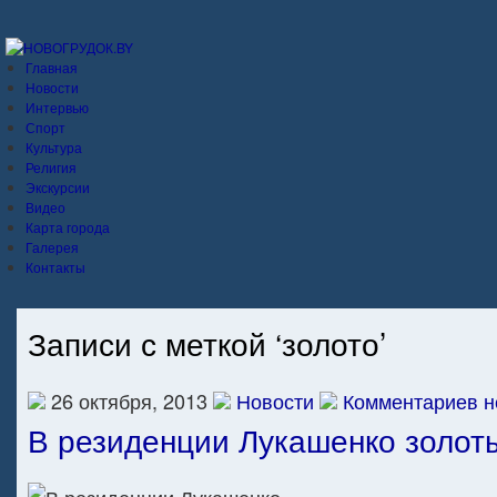
Главная
Новости
Интервью
Спорт
Культура
Религия
Экскурсии
Видео
Карта города
Галерея
Контакты
Записи с меткой ‘золото’
26 октября, 2013
Новости
Комментариев н
В резиденции Лукашенко золот