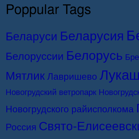
Poppular Tags
Б
Беларусия
Беларуси
Белорусь
Белоруссии
Бре
Лукаш
Мятлик
Лавришево
Новогрудский ветропарк
Новогрудс
Новогрудского райисполкома
Свято-Елисеевск
Россия