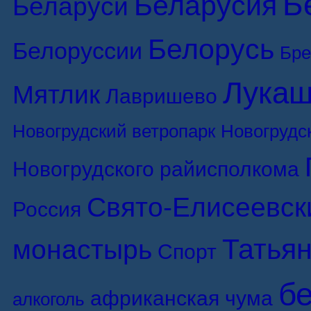
Б
Беларусия
Беларуси
Белорусь
Белоруссии
Бре
Лукаш
Мятлик
Лавришево
Новогрудский ветропарк
Новогрудс
Новогрудского райисполкома
Свято-Елисеевск
Россия
Татьян
монастырь
Спорт
б
африканская чума
алкоголь