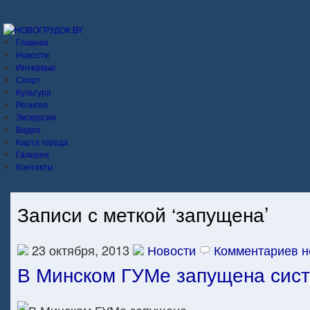
Главная
Новости
Интервью
Спорт
Культура
Религия
Экскурсии
Видео
Карта города
Галерея
Контакты
Записи с меткой ‘запущена’
23 октября, 2013
Новости
Комментариев н
В Минском ГУМе запущена систе