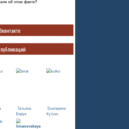
нали об этом факте?
Вконтакте
 публикаций
а
Татьяна
Екатерина
Бирук
Кутько