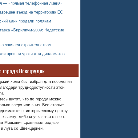
ря — «прямая телефонная линия»
азрешен въезд на территорию ЕС
ский банк продали полякам
тавка «Бирилиум-2009: Недетские
ко занялся строительством
уси прошли уроки для дипломатов
о городе Новогрудок
дский холм был избран для поселения
лагодаря труднодоступности этой
и.
десь шутят, что по городу можно
олько вверх или вниз. Все старые
однимаются к историческому центру
 к замку, либо спускаются от него.
м Мицкевич сравнивал родные
 и луга со Швейцарией.