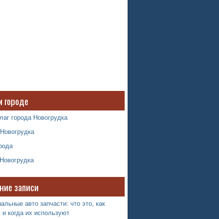
м городе
лаг города Новогрудка
 Новогрудка
рода
 Новогрудка
ние записи
альные авто запчасти: что это, как
 и когда их используют