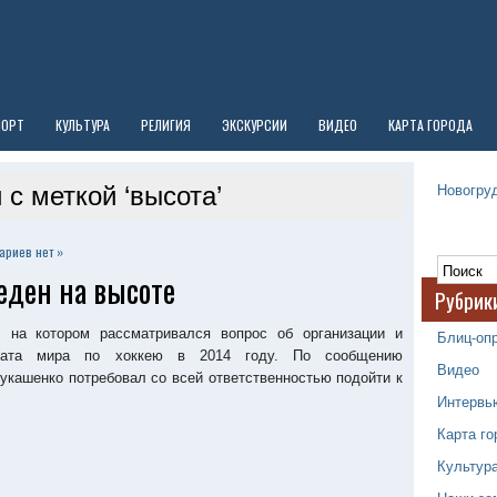
ПОРТ
КУЛЬТУРА
РЕЛИГИЯ
ЭКСКУРСИИ
ВИДЕО
КАРТА ГОРОДА
Новогруд
 с меткой ‘высота’
ариев нет »
еден на высоте
Рубрик
 на котором рассматривался вопрос об организации и
Блиц-оп
оната мира по хоккею в 2014 году. По сообщению
Видео
кашенко потребовал со всей ответственностью подойти к
Интервь
Карта го
Культур