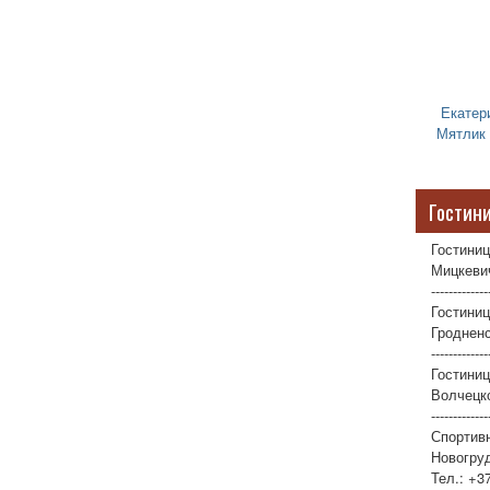
Екатер
Мятлик
Гостин
Гостиниц
Мицкевич
-------------
Гостиниц
Гродненс
-------------
Гостини
Волчецко
-------------
Спортив
Новогруд
Тел.: +3