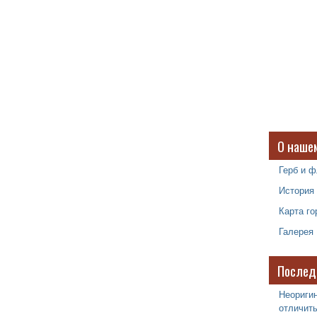
О наше
Герб и ф
История
Карта го
Галерея
Послед
Неоригин
отличить