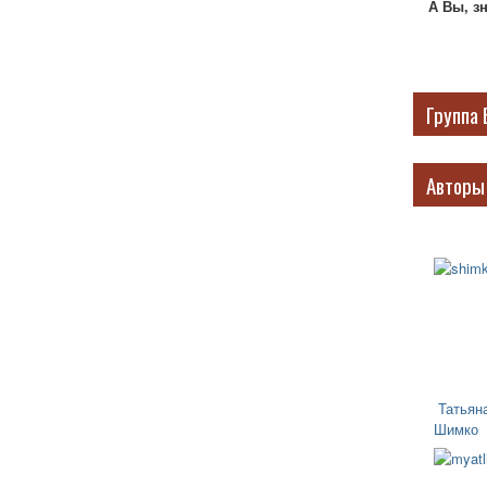
А Вы, з
Группа 
Авторы
Татьян
Шимко