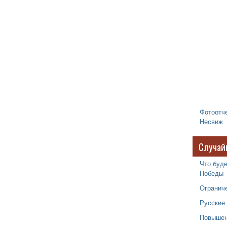
Фотоотче
Несвиж
Случай
Что буде
Победы
Огранич
Русские
Повышен