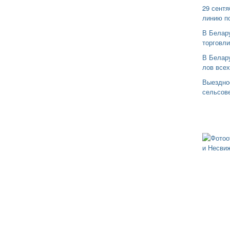
29 сентя
линию п
В Белар
торговли
В Белару
лов все
Выездно
сельсов