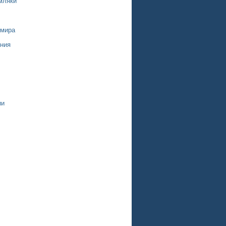
мляки
 мира
ния
ии