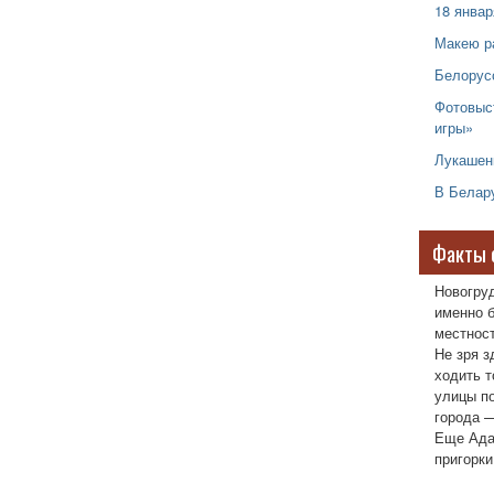
18 янва
Макею р
Белорус
Фотовыс
игры»
Лукашен
В Белар
Факты 
Новогру
именно б
местност
Не зря з
ходить т
улицы п
города —
Еще Ада
пригорки