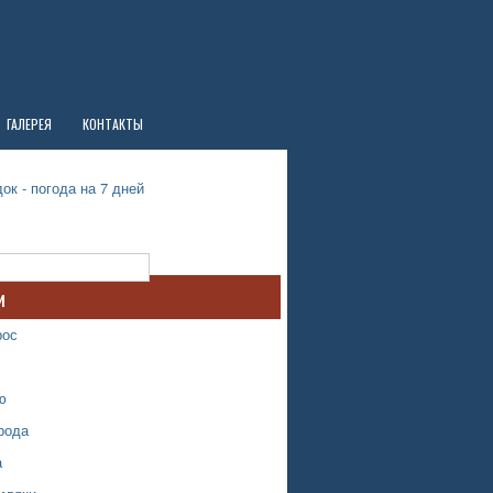
ГАЛЕРЕЯ
КОНТАКТЫ
ок - погода на 7 дней
и
рос
ю
рода
а