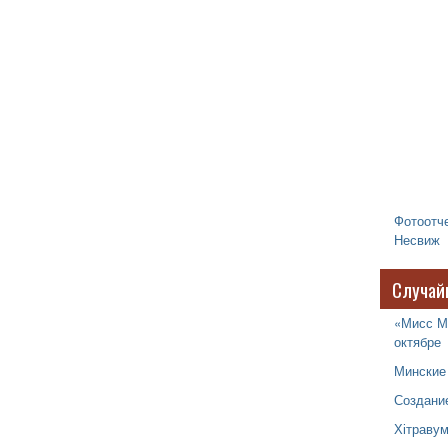
Фотоотче
Несвиж
Случай
«Мисс М
октябре
Минские
Создани
Хітраву