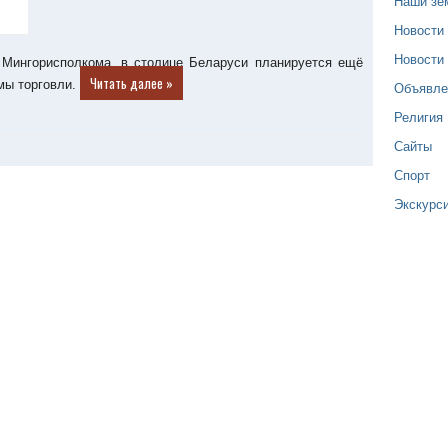
Наши зе
Новости
Новости
 Мингорисполкома, в столице Беларуси планируется ещё
Читать далее »
мы торговли.
Объявле
Религия
Сайты
Спорт
Экскурс