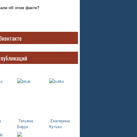
нали об этом факте?
Вконтакте
 публикаций
а
Татьяна
Екатерина
Бирук
Кутько