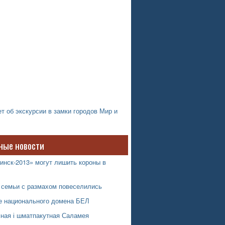
т об экскурсии в замки городов Мир и
ные новости
инск-2013» могут лишить короны в
 семьи с размахом повеселились
е национального домена БЕЛ
мная і шматпакутная Саламея