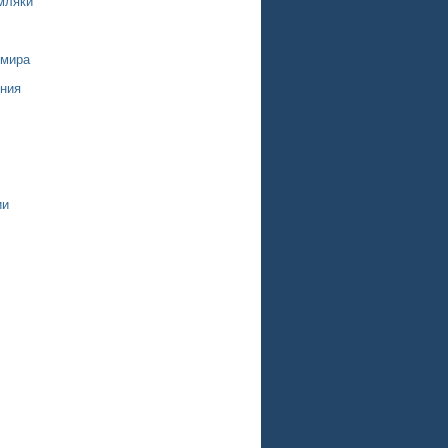
мляки
 мира
ния
ии