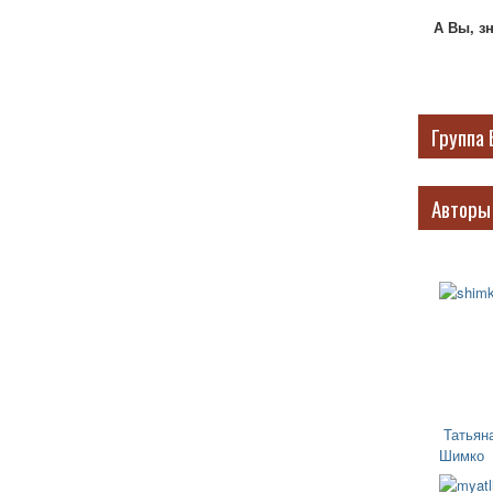
А Вы, з
Группа 
Авторы
Татьян
Шимко