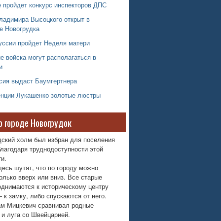
 пройдет конкурс инспекторов ДПС
ладимира Высоцкого открыт в
е Новогрудка
уссии пройдет Неделя матери
е войска могут располагаться в
и
сия выдаст Баумгертнера
енции Лукашенко золотые люстры
о городе Новогрудок
дский холм был избран для поселения
лагодаря труднодоступности этой
и.
десь шутят, что по городу можно
олько вверх или вниз. Все старые
однимаются к историческому центру
 к замку, либо спускаются от него.
м Мицкевич сравнивал родные
 и луга со Швейцарией.