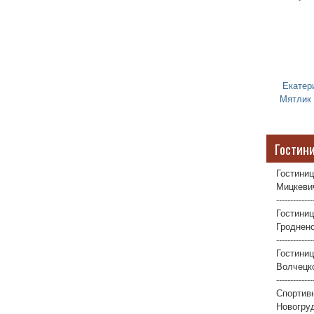
Екатер
Мятлик
Гостин
Гостиниц
Мицкевич
-------------
Гостиниц
Гродненс
-------------
Гостини
Волчецко
-------------
Спортив
Новогруд