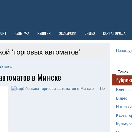
ПОРТ
КУЛЬТУРА
РЕЛИГИЯ
ЭКСКУРСИИ
ВИДЕО
КАРТА ГОРОДА
Новогруд
кой ‘торговых автоматов’
ев нет »
автоматов в Минске
Рубрик
По
Блиц-оп
Видео
Интервь
Карта го
Культур