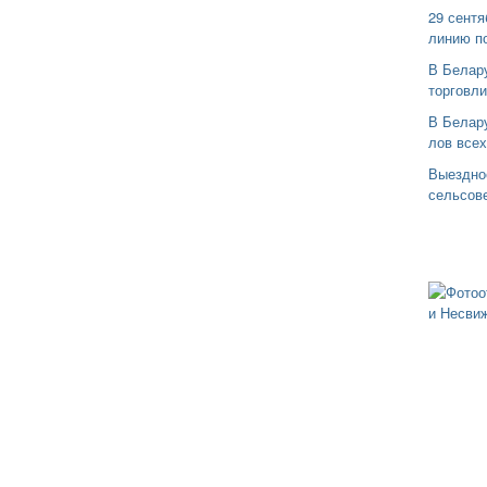
29 сентя
линию п
В Белар
торговли
В Белару
лов все
Выездно
сельсов