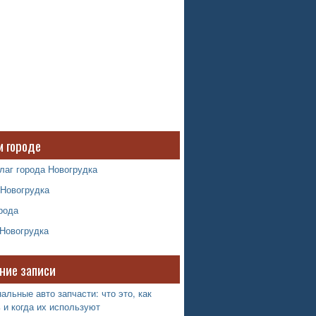
м городе
лаг города Новогрудка
 Новогрудка
рода
 Новогрудка
ние записи
альные авто запчасти: что это, как
 и когда их используют