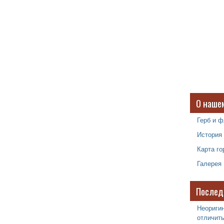
О наше
Герб и ф
История
Карта го
Галерея
Послед
Неоригин
отличить