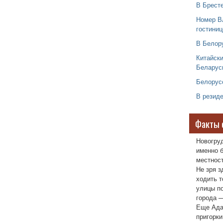
В Бресте
Номер В
гостиниц
В Белор
Китайски
Беларус
Белорус
В резид
Факты 
Новогру
именно б
местност
Не зря з
ходить т
улицы п
города —
Еще Ада
пригорки